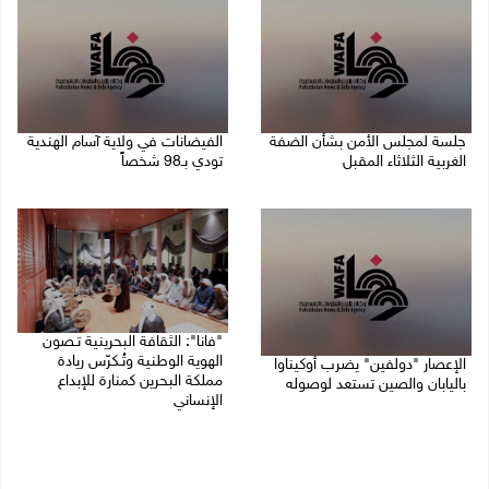
جلسة لمجلس الأمن بشأن الضفة
الفيضانات في ولاية آسام الهندية
الغربية الثلاثاء المقبل
تودي بـ98 شخصاً
08/08/2026 04:03 م
08/08/2026 12:42 م
"فانا": الثقافة البحرينية تـصون
الهوية الوطنية وتُـكرّس ريادة
الإعصار "دولفين" يضرب أوكيناوا
مملكة البحرين كمنارة للإبداع
باليابان والصين تستعد لوصوله
الإنساني
08/08/2026 12:08 م
08/08/2026 11:04 ص