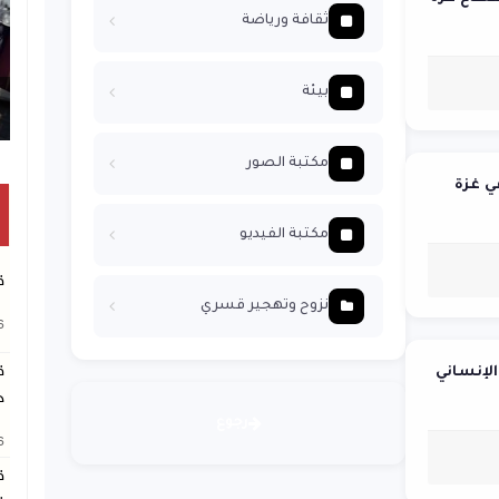
ثقافة ورياضة
بيئة
تكريم متفوقين بالثانوية العامة في خان يونس
مكتبة الصور
ي غزة
مكتبة الفيديو
ق
نزوح وتهجير قسري
26
ق
لإنساني
ج
رجوع
26
ق