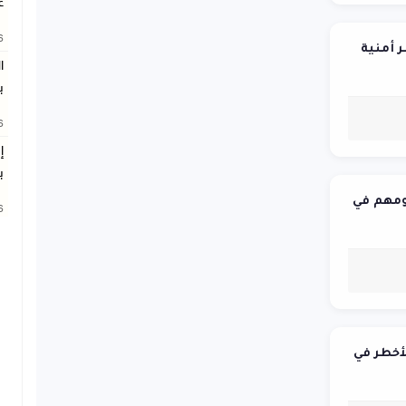
غ
26
 أمنية
ا
ب
26
إ
ب
نومهم في
26
أخطر في