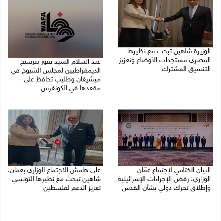
الوزيرة شاهين تبحث مع نظيرها
المصري مستجدات الأوضاع وتعزيز
عبد السلام السيد يفوز بترشيح
التنسيق المشترك
الديمقراطيين لمجلس الشيوخ في
ميشيغان وطليب تحافظ على
05/08/2026 10:43 م
مقعدها في الكونغرس
05/08/2026 06:43 م
البيان الختامي لاجتماع عمّان
على هامش الاجتماع الوزاري بعمان:
الوزاري: رفض الإجراءات الإسرائيلية
شاهين تبحث مع نظيرها التونسي
وإطلاق تحرك دولي بشأن القدس
تعزيز الدعم لفلسطين
05/08/2026 03:05 م
05/08/2026 03:01 م