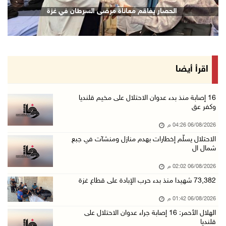
الاحتلال يسلّم إخطارات بهدم منازل ومنشآت في ج ...
 بغزة للمطالبة بتمكين الطلبة من السفر
الحصار يف
06/آب/2026 02:02 م
افتتاح سوق الباذنجان البتيري السنوي في بتير غ ...
06/آب/2026 01:50 م
"إبداع المعلم" و"التربية" يطلقان دورة في التع ...
اقرأ أيضا
06/آب/2026 01:46 م
73,382 شهيدا منذ بدء حرب الإبادة على قطاع غزة
16 إصابة منذ بدء عدوان الاحتلال على مخيم قلنديا
وكفر عق
06/آب/2026 01:42 م
06/08/2026 04:26 م
سفارة فلسطين في عُمان تكرم الطلبة المتفوقين م ...
الاحتلال يسلّم إخطارات بهدم منازل ومنشآت في جبع
06/آب/2026 01:36 م
شمال ال
الهلال الأحمر: 16 إصابة جراء عدوان الاحتلال ع ...
06/08/2026 02:02 م
06/آب/2026 01:21 م
73,382 شهيدا منذ بدء حرب الإبادة على قطاع غزة
الحسيني يبحث مع ممثلة الهند لدى دولة فلسطين ت ...
06/08/2026 01:42 م
06/آب/2026 01:19 م
الهلال الأحمر: 16 إصابة جراء عدوان الاحتلال على
قلنديا
إنجاز فلسطين تطلق معرض "Eco-Expo 2026" تتويجا ...