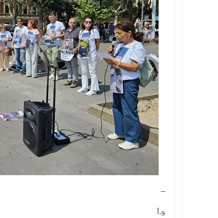
ــــ
و.أ