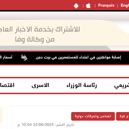
Français
Engl
ة مواطنين في اعتداء للمستعمرين في بيت دجن
أسعار النفط تو
شريعي
رئاسة الوزراء
الاسرى
اقتصا
ع غزة
تضامن وتحركات دولية
تاريخ النشر: 22/06/2025 10:04 م