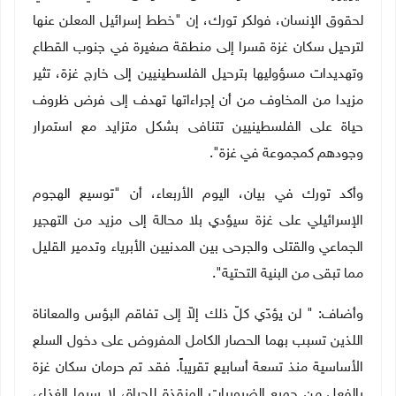
لحقوق الإنسان، فولكر تورك، إن "خطط إسرائيل المعلن عنها
لترحيل سكان غزة قسرا إلى منطقة صغيرة في جنوب القطاع
وتهديدات مسؤوليها بترحيل الفلسطينيين إلى خارج غزة، تثير
مزيدا من المخاوف من أن إجراءاتها تهدف إلى فرض ظروف
حياة على الفلسطينيين تتنافى بشكل متزايد مع استمرار
وجودهم كمجموعة في غزة".
وأكد تورك في بيان، اليوم الأربعاء، أن "توسيع الهجوم
الإسرائيلي على غزة سيؤدي بلا محالة إلى مزيد من التهجير
الجماعي والقتلى والجرحى بين المدنيين الأبرياء وتدمير القليل
مما تبقى من البنية التحتية".
وأضاف: "
لن يؤدّي كلّ ذلك إلاّ إلى تفاقم البؤس والمعاناة
اللذين تسبب بهما الحصار الكامل المفروض على دخول السلع
الأساسية منذ تسعة أسابيع تقريباً. فقد تم حرمان سكان غزة
بالفعل من جميع الضروريات المنقذة للحياة، لا سيما الغذاء،