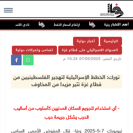
أهم الاخبار
لصحف الفلسطينية
ارتفاع أسعار النفط
نادي الأسير: تجديد أمرَ
MENU
الرئيسية
أخبار دولية
العدوان الاسرائيلي على قطاع غزة
تضامن وتحركات دولية
تاريخ النشر: 07/05/2025 10:24 م
تورك: الخطط الإسرائيلية لتهجير الفلسطينيين من
قطاع غزة تثير مزيدا من المخاوف
- أي استخدام لتجويع السكان المدنيين كأسلوب من أساليب
الحرب يشكل جريمة حرب
نيويورك 7-5-2025 وفا- قال المفوض الأممي السامي