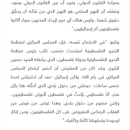
بسيادة القانون الدولي، ونريد أن نرى القانون الدولي يسود.
ونعتقد أن النهج السلمي هو النهج الذي من شأنه أن يحقّق
حقوق شعبنا، وليس هناك أي مبرر لإيذاء المدنيين سواء أكانوا
فلسطينيين أم إسرائيليين
".
وتابع: "في الاجتماع نفسه، فإن المجلس المركزي لمنظمة
التحرير الفلسطينية استحدث منصب نائب رئيس منظمة
التحرير الفلسطينية ودولة فلسطين، الذي يشغله السيد حسين
الشيخ. وقد كان من المفترض أن أحضر اجتماع المجلس
المركزي في رام الله، ولكن إسرائيل –بعد أن احتجزتني لمدة
خمس ساعات- حرمتني من دخول بلدي الذي أمثّله هنا بكل
فخر. أنا فلسطيني وُلدتُ في فلسطين لأبويْن فلسطينيين،
وإنني ممنوع من دخول بلدي. وهذا غيض من فيض من
العقاب الجماعي المفروض على كل الفلسطينيين، ومن إنكار
لوجودنا ولحقوقنا كأمّة وكأفراد
".