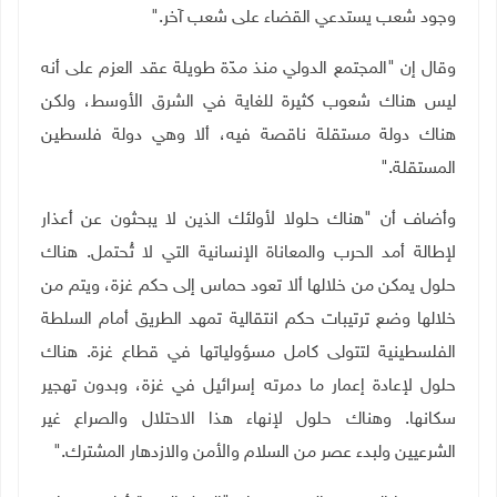
وجود شعب يستدعي القضاء على شعب آخر
".
وقال إن "المجتمع الدولي منذ مدّة طويلة عقد العزم على أنه
ليس هناك شعوب كثيرة للغاية في الشرق الأوسط، ولكن
هناك دولة مستقلة ناقصة فيه، ألا وهي دولة فلسطين
المستقلة
".
وأضاف أن "هناك حلولا لأولئك الذين لا يبحثون عن أعذار
لإطالة أمد الحرب والمعاناة الإنسانية التي لا تُحتمل. هناك
حلول يمكن من خلالها ألا تعود حماس إلى حكم غزة، ويتم من
خلالها وضع ترتيبات حكم انتقالية تمهد الطريق أمام السلطة
الفلسطينية لتتولى كامل مسؤولياتها في قطاع غزة. هناك
حلول لإعادة إعمار ما دمرته إسرائيل في غزة، وبدون تهجير
سكانها. وهناك حلول لإنهاء هذا الاحتلال والصراع غير
الشرعيين ولبدء عصر من السلام والأمن والازدهار المشترك
".