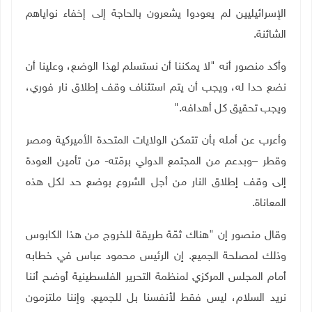
الإسرائيليين لم يعودوا يشعرون بالحاجة إلى إخفاء نواياهم
الشائنة
.
وأكد منصور أنه "لا يمكننا أن نستسلم لهذا الوضع، وعلينا أن
نضع حدا له، ويجب أن يتم استئناف وقف إطلاق نار فوري،
ويجب تحقيق كل أهدافه
".
وأعرب عن أمله بأن تتمكن الولايات المتحدة الأميركية ومصر
وقطر –وبدعم من المجتمع الدولي برمّته- من تأمين العودة
إلى وقف إطلاق النار من أجل الشروع بوضع حد لكل هذه
المعاناة
.
وقال منصور إن "هناك ثمّة طريقة للخروج من هذا الكابوس
وذلك لمصلحة الجميع. إن الرئيس محمود عباس في خطابه
أمام المجلس المركزي لمنظمة التحرير الفلسطينية أوضح أننا
نريد السلام، ليس فقط لأنفسنا بل للجميع. وإننا ملتزمون