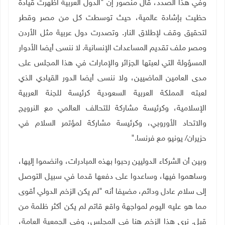
وفي هذا الصدد، قال منصور إن "الدول العربية أظهرت قيادة
حظيت بإشادة عالمية، حيث توسطت كل من مصر وقطر
لتحقيق وقف لإطلاق النار. وتصدرت دول عربية مثل الأردن
ومصر ملف تقديم المساعدات الإنسانية. لا ننسى أيضا الأدوار
المسؤولة التي لعبتها الجزائر والإمارات في هذا المجلس على
مدى العامين الماضيين، ولا ننسى أيضا الدور القيادي الذي
لعبته المملكة العربية السعودية كرئيسة للجنة العربية
الإسلامية، وكرئيسة مشاركة للتحالف العالمي مع النرويج
والاتحاد الأوروبي، وكرئيسة مشاركة لمؤتمر السلام في
حزيران/ يونيو مع فرنسا
".
وبين أن الشركاء الدوليين رحبوا بهذه المبادرات، وانضموا إليها،
وساهموا فيها، وساعدوا على دفعها قدما في سبيل التوصل
إلى سلام عادل ودائم، مضيفا أنه "لم يكن الزخم الدولي أقوى
مما هو عليه اليوم لمواجهة واقع قاتم لم يكن أكثر ظلمة من
قبل. نرى هذا الزخم هنا في المجلس، وفي الجمعية العامة،