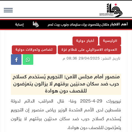
أهم الاخبار
قوات الاحتلال يقتحمون برك سليمان جنوب بيت لحم
إصابة مسن بجروح ورضوض
MENU
الرئيسية
أخبار دولية
العدوان الاسرائيلي على قطاع غزة
تضامن وتحركات دولية
تاريخ النشر: 29/04/2025 08:36 م
منصور أمام مجلس الأمن: التجويع يُستخدم كسلاح
حرب ضد سكان مدنيّين برمّتهم لا يزالون يتعرّضون
للقصف دون هوادة
نيويورك 29-4-2025 وفا- قال المراقب الدائم لدولة
فلسطين لدى الأمم المتحدة الوزير رياض منصور إن التجويع
يُستخدم كسلاح حرب ضد سكان مدنيّين برمّتهم لا يزالون
يتعرّضون للقصف دون هوادة
.