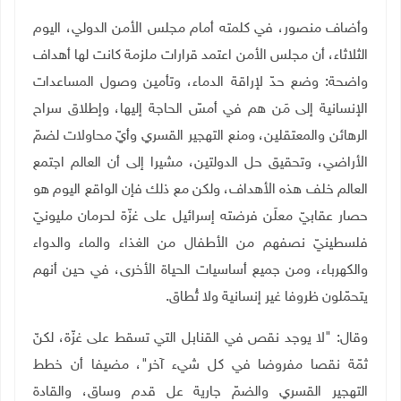
وأضاف منصور، في كلمته أمام مجلس الأمن الدولي، اليوم
الثلاثاء، أن مجلس الأمن اعتمد قرارات ملزمة كانت لها أهداف
واضحة: وضع حدّ لإراقة الدماء، وتأمين وصول المساعدات
الإنسانية إلى مَن هم في أمسّ الحاجة إليها، وإطلاق سراح
الرهائن والمعتقلين، ومنع التهجير القسري وأيّ محاولات لضمّ
الأراضي، وتحقيق حل الدولتين، مشيرا إلى أن العالم اجتمع
العالم خلف هذه الأهداف، ولكن مع ذلك فإن الواقع اليوم هو
حصار عقابيّ معلَن فرضته إسرائيل على غزّة لحرمان مليونيّ
فلسطينيّ نصفهم من الأطفال من الغذاء والماء والدواء
والكهرباء، ومن جميع أساسيات الحياة الأخرى، في حين أنهم
يتحمّلون ظروفا غير إنسانية ولا تُطاق
.
وقال: "لا يوجد نقص في القنابل التي تسقط على غزّة، لكنّ
ثمّة نقصا مفروضا في كل شيء آخر"، مضيفا أن خطط
التهجير القسري والضمّ جارية عل قدم وساق، والقادة