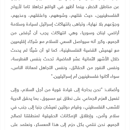
عن مناطق الخطر، بينما أظهر في الواقع تجاهلا تاما لأرواح
الفلسطينيين، حيث قتلهم، وشوههم، واعتقلهم، وعذبهم،
وجوّعهم بلا نهاية، وتباهى بانتهاكات إسرائيل لسيادة وسلامة
أراضي لبنان وسوريا، وهي انتهاكات يجب أن تُرفض من
الجميع، وكرر أنه سيواصل السعي للسلام مع شركاء إقليميين
مع تهميش القضية الفلسطينية، كما لو أن شيئًا لم يحدث
خلال الأشهر الثمانية عشر الماضية. تحدث بنفس الغطرسة،
ونفس النفور من الحقائق، ونفس التجاهل لمعاناة الناس،
سواء أكانوا فلسطينيين أم إسرائيليين
".
وأضاف: "نحن بحاجة إلى قيادة قوية من أجل السلام، وإلى
تفعيل العزم الجماعي على نطاق غير مسبوق، بما يحقق الحرية
للشعب الفلسطيني، وقيام دولتين تعيشان جنبا إلى جنب في
سلام وأمن، وإطلاق الإمكانات الحقيقية لمنطقتنا لصالح
الجميع. نحن ننتمي بكل حزم إلى هذا المعسكر، ونعتمد على