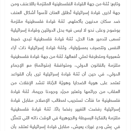
وتابع: ثمّة من جهة القيادة الفلسطينية الملتزمة باللاعنف ومن
جهة أخرى قيادة إسرائيلية تُطلق العنان لأسوأ أشكال العنف
ضد سكان مدنيين بأكملهم. ثمّة قيادة فلسطينية ملتزمة
بوضوح وعلى نحو لا لبس فيه بحل الدولتين وقيادة إسرائيلية
تسعى لتدمير هذا الحل. ثمّة قيادة فلسطينية تبدي ضبط
النفس وتتصرف بمسؤولية، وثمّة قيادة إسرائيلية ذات آراء
شعبوية ومتطرفة تملي أفعالها. ثمّة من جهة قيادة فلسطينية
ملتزمة بالقانون الدولي، ومتوافقة (متوائمة) مع الإجماع
الدولي، في حين أن ثمّة قيادة إسرائيلية ترى بأن القواعد
تعتمد على هوية الضحايا وهويّة الجُناة تنشد الإفلات من
العقاب من جرائمها وتعتبر مجرّد وجودنا جريمة. ثمّة قيادة
فلسطينية ما فتأت تستجيب لمطالب الإصلاح مقابل قيادة
إسرائيلية رفضت التغيير رفضا باتَا. ثمّة قيادة فلسطينية
ملتزمة بالفكرة البسيطة والجوهرية في الوقت ذاته التي تتمثّل
في عِش ودع غيرك يعيش، مقابل قيادة إسرائيلية تعتقد بأن