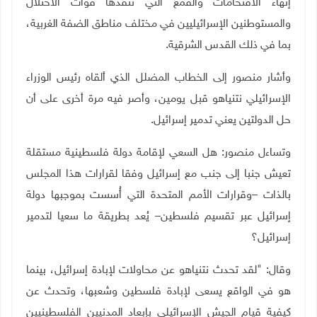
إنهاء الاقتحامات والقمع التي تنفذها قوات الاحتلال
والمستوطنين الإسرائيليين في مختلف مناطق الضفة الغربية،
بما في ذلك القدس الشرقية
.
وأشار منصور إلى الخطاب المضلل الذي ألقاه رئيس الوزراء
الإسرائيلي نتنياهو قبل يومين، وأصر فيه مرة أخرى على أن
حل الدولتين يعني تدمير إسرائيل
.
وتساءل منصور: هل السعي لإقامة دولة فلسطينية مستقلة
تعيش جنبا إلى جنب مع إسرائيل وفقا لقرارات هذا المجلس
بالذات –وقرارات الأمم المتحدة التي أُسست بموجبها دولة
إسرائيل عبر تقسيم فلسطين– يُعد بطريقة ما سعيا لتدمير
إسرائيل؟
وقال: "لقد تحدث نتنياهو عن محاولات لإبادة إسرائيل، بينما
هو في الواقع يسعى لإبادة فلسطين وشعبها، وتحدث عن
كيفية قيام الجيش الإسرائيلي بإبعاد المدنيين الفلسطينيين