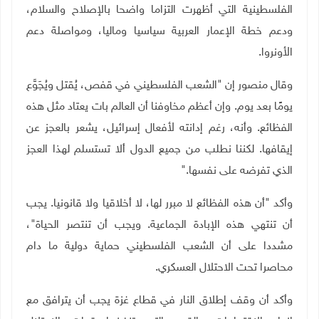
الفلسطينية التي أظهرت التزاما واضحا بالإصلاح والسلام،
ودعم خطة الإعمار العربية سياسيا وماليا، ومواصلة دعم
الأونروا
.
وقال منصور إن "الشعب الفلسطيني في قفص، يُقتل ويُجَوَّع
يومًا بعد يوم. وإن أعظم مخاوفنا أن العالم بات يعتاد مثل هذه
الفظائع. وأنه، رغم إدانته لأفعال إسرائيل، يشعر بالعجز عن
إيقافها. لكننا نطلب من جميع الدول ألا تستسلم لهذا العجز
الذي تفرضه على نفسها
".
وأكد "أن هذه الفظائع لا مبرر لها، لا أخلاقيا ولا قانونيا. يجب
أن تنتهي هذه الإبادة الجماعية. ويجب أن تنتصر الحياة"،
مشددا على أن الشعب الفلسطيني حماية دولية ما دام
محاصرا تحت الاحتلال العسكري
.
وأكد أن وقف إطلاق النار في قطاع غزة يجب أن يترافق مع