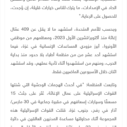
الحاد في الإمدادات، ما يترك للناس خيارات قليلة، إن وُجدت،
للحصول على الرعاية
".
وبحسب للأمم المتحدة، استشهد ما لا يقل عن 409 عمّال
إغاثة منذ أكتوبر/تشرين الأول 2023، ومعظمهم من موظفي
الأونروا، أبرز مزودي المساعدات الإنسانية في غزة، فيما
استشهد أحد عشر من من منظمة أطباء بلا حدود منذ بداية
الحرب، ومنهم من استشهدوا أثناء تأدية عملهم، وقد استشهد
اثنان خلال الأسبوعين الماضيين فقط
.
وتابعت المنظمة: "في أحدث الهجمات الوحشية التي شنتها
القوات الإسرائيلية على عمال الإغاثة، عُثر على جثث 15
مسعفًا وسيارات إسعافهم في مقبرة جماعية في 30 مارس/
آذار في رفح، جنوب غزة. قتلت القوات الإسرائيلية هذه
المجموعة أثناء محاولتها مساعدة المدنيين العالقين في دائرة