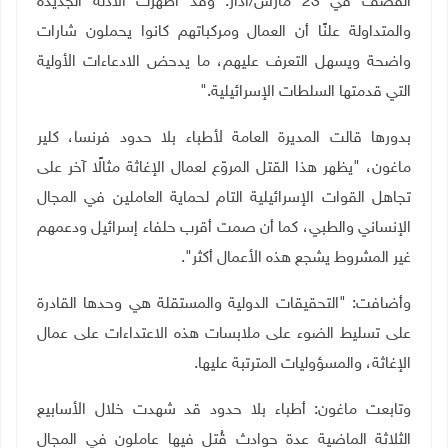
القصف في 23 مارس/آذار. وقد أظهرت الأدلة الجديدة
والمتداولة علنًا أن العمال ومركباتهم كانوا يحملون شارات
واضحة ويسهل التعرف عليهم، ما يدحض الادعاءات الأولية
التي قدمتها السلطات الإسرائيلية
.
"
بدورها قالت المديرة العامة لأطباء بلا حدود فرنسا، كلير
ماغون، "يظهر هذا القتل المروّع لعمال الإغاثة مثالًا آخر على
تجاهل القوات الإسرائيلية التام لحماية العاملين في المجال
الإنساني والطبي، كما أن صمت أقرب حلفاء إسرائيل ودعمهم
غير المشروط يشجع هذه الأعمال أكثر".
وأضافت: "التحقيقات الدولية والمستقلة هي وحدها القادرة
على تسليط الضوء على ملابسات هذه الاعتداءات على عمال
الإغاثة، والمسؤوليات المترتبة عليها
.
وتابعت ماغون: أطباء بلا حدود قد شهدت خلال الأسابيع
الثلاثة الماضية عدة حوادث قُتل فيها عاملون في المجال