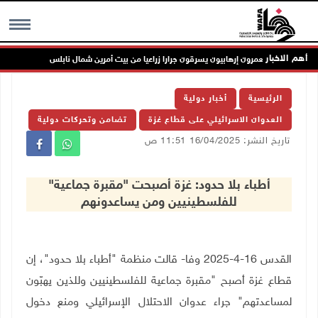
أهم الاخبار
مستعمرون إرهابيون يسرقون جرارا زراعيا من بيت أمرين شمال نابلس
مست
MENU
الرئيسية
أخبار دولية
العدوان الاسرائيلي على قطاع غزة
تضامن وتحركات دولية
تاريخ النشر: 16/04/2025 11:51 ص
أطباء بلا حدود: غزة أصبحت "مقبرة جماعية"
للفلسطينيين ومن يساعدونهم
القدس 16-4-2025 وفا-
قالت منظمة "أطباء بلا حدود"، إن
قطاع غزة أصبح "مقبرة جماعية للفلسطينيين وللذين يهبّون
لمساعدتهم" جراء عدوان الاحتلال الإسرائيلي ومنع دخول