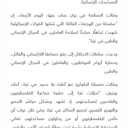
المساعدات الإنسانية
.
وقالت المنظمة في بيان صادر عنها، اليوم الأربعاء، إن
"سلسلة من الهجمات القاتلة التي شنتها القوات الإسرائيلية
شهدت تجاهلًا صارخًا لسلامة العاملين في المجال الإنساني
والطبي في غزة".
ودعت، سلطات الاحتلال إلى رفع حصارها اللاإنساني والقاتل،
وحماية أرواح المواطنين، والعاملين في المجال الإنساني
والطبي.
وقالت منسقة الطوارئ مع أطباء بلا حدود في غزة، أماند
بيزرول، "تحوّلت غزة إلى مقبرة جماعية للفلسطينيين
والقادمين لمساعدتهم، إذ نشهد وبشكل مباشر التدمير
والتهجير القسري لجميع السكان في غزة. وفي ظل غياب أي
مأمن للفلسطينيين أو من يحاولون مساعدتهم، تعاني
الاستجابة الإنسانية بشدة تحت وطأة انعدام الأمن والنقص