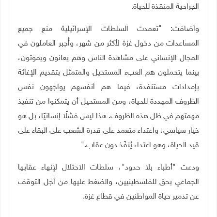
الجراحية المنقذة للحياة
.
وأضافت: "تعمدت السلطات الإسرائيلية منع جميع
المساعدات من دخول غزة لأكثر من شهر، وأُجبر العاملون في
المجال الإنساني على مشاهدة الناس وهم يعانون ويموتون،
بينما يتحملون هم العبء المستحيل والمتمثل بتقديم الإغاثة
بإمدادات مستنفدة، فيما هم أنفسهم يواجهون نفس
الظروف المهددة للحياة، ومن المستحيل أن يتمكنوا من تنفيذ
مهمتهم في ظل هذه الظروف. هذا ليس فشلًا إنسانيًا، بل هو
خيار سياسي، واعتداء متعمد على قدرة الشعب على البقاء على
قيد الحياة، وهو اعتداء يُنفّذ دون عقاب
".
ودعت "أطباء بلا حدود"، سلطات الاحتلال لإنهاء عقابها
الجماعي بحق للفلسطينيين، والضغط عليها من أجل التوقف
عن تدمير حياة المواطنين في قطاع غزة.