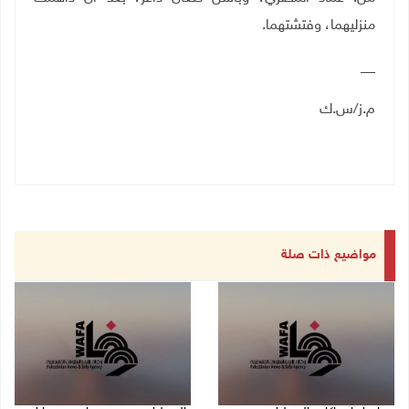
منزليهما، وفتشتهما.
__
م.ز/س.ك
مواضيع ذات صلة