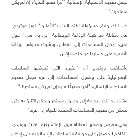
تجعل تقديم الاستجابة الإنسانية "أمرا صعبا للغاية، إن لم يكن
مستحيلا
".
جاء ذلك وفق مسؤولة الاتصالات بـ"الأونروا" لويز ووتردج،
في مقابلة مع هيئة الإذاعة البريطانية "بي بي سي" حول
تقييد إدخال المساعدات إلى القطاع، ونشرت فحواها الوكالة
الأممية على حسابها عبر منصة إكس
.
وأضافت ووتردج أن "القيود التي تفرضها السلطات
الإسرائيلية على وصول المساعدات إلى غزة تجعل تقديم
الاستجابة الإنسانية "أمرا صعباً للغاية إن لم يكن مستحيلا
".
وشددت: "نحن بحاجة إلى وصول مستمر ويمكن التنبؤ به حتى
نتمكن من تقديم المساعدات المنقذة للحياة إلى غزة
".
وفي معرض وصفها لمعاناة فرق الإغاثة بغزة، قالت ووتردج:
"نكافح للحصول على موافقة السلطات الإسرائيلية على إدخال