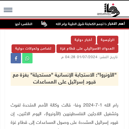
أهم الاخبار
جمون مجددا تجمع الكعابنة شرق الطيبة برام الله
الطقس: أجواء صافية صيفية
MENU
الرئيسية
أخبار دولية
العدوان الاسرائيلي على قطاع غزة
تضامن وتحركات دولية
تاريخ النشر: 01/07/2024 04:28 م
"الأونروا": الاستجابة الإنسانية "مستحيلة" بغزة مع
قيود إسرائيل على المساعدات
رام الله 1-7-2024 وفا- قالت وكالة الأمم المتحدة لغوث
وتشغيل اللاجئين الفلسطينيين (الأونروا)، اليوم الاثنين، إن
قيود إسرائيل المشددة على وصول المساعدات إلى قطاع غزة