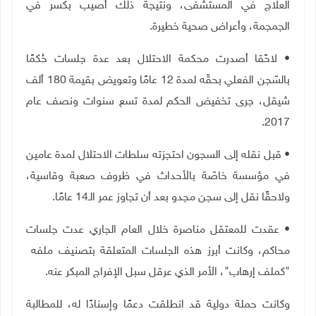
العلاج في المستشفى، ونتيجة ذلك أصيب بكسر في
الجمجمة، وأعراض صحية خطيرة.
• لاحًقا أصدرت محكمة الاحتلال بعد عدة جلسات حُكمًا
بالسّجن الفعلي بحقّه لمدة 12 عامًا وتعويض بقيمة 180 ألف
شيقل، جرى تخفيض الحكم لمدة تسع سنوات ونصف عام
2017.
• قبل نقله إلى السجون احتجزته سلطات الاحتلال لمدة عامين
في مؤسسة خاصّة بالأحداث في ظروف صعبة وقاسية،
ولاحقًا نقل إلى سجن مجدو بعد أن تجاوز عمر الـ14 عامًا.
• عقدت للمعتقل مناصرة خلال العام الجاري عدت جلسات
محاكم، وكانت أبرز هذه الجلسات المتعلقة بتصنيف ملفه
"كملف إرهاب"، الأمر الذي عرقل سبل الإفراج المبكر عنه.
وكانت حملة دولية قد انطلقت دعمًا وإسنادًا له، للمطالبة