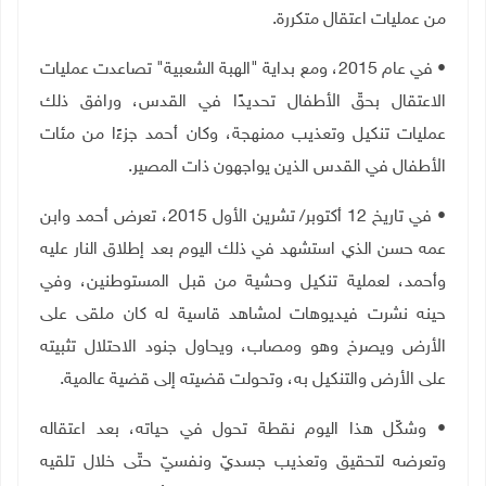
من عمليات اعتقال متكررة.
• في عام 2015، ومع بداية "الهبة الشعبية" تصاعدت عمليات
الاعتقال بحقّ الأطفال تحديدًا في القدس، ورافق ذلك
عمليات تنكيل وتعذيب ممنهجة، وكان أحمد جزءًا من مئات
الأطفال في القدس الذين يواجهون ذات المصير.
• في تاريخ 12 أكتوبر/ تشرين الأول 2015، تعرض أحمد وابن
عمه حسن الذي استشهد في ذلك اليوم بعد إطلاق النار عليه
وأحمد، لعملية تنكيل وحشية من قبل المستوطنين، وفي
حينه نشرت فيديوهات لمشاهد قاسية له كان ملقى على
الأرض ويصرخ وهو ومصاب، ويحاول جنود الاحتلال تثبيته
على الأرض والتنكيل به، وتحولت قضيته إلى قضية عالمية.
• وشكّل هذا اليوم نقطة تحول في حياته، بعد اعتقاله
وتعرضه لتحقيق وتعذيب جسديّ ونفسيّ حتّى خلال تلقيه