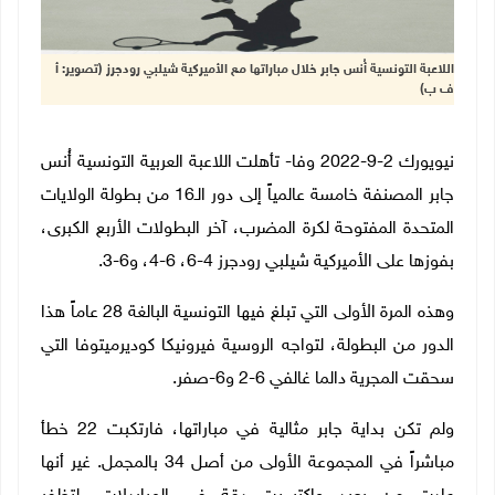
اللاعبة التونسية أُنس جابر خلال مباراتها مع الأميركية شيلبي رودجرز (تصوير: أ
ف ب)
نيويورك 2-9-2022 وفا- تأهلت اللاعبة العربية التونسية أُنس
جابر المصنفة خامسة عالمياً إلى دور الـ16 من بطولة الولايات
المتحدة المفتوحة لكرة المضرب، آخر البطولات الأربع الكبرى،
بفوزها على الأميركية شيلبي رودجرز 4-6، 6-4، و6-3
.
وهذه المرة الأولى التي تبلغ فيها التونسية البالغة 28 عاماً هذا
الدور من البطولة، لتواجه الروسية فيرونيكا كوديرميتوفا التي
سحقت المجرية دالما غالفي 6-2 و6-صفر
.
ولم تكن بداية جابر مثالية في مباراتها، فارتكبت 22 خطأ
مباشراً في المجموعة الأولى من أصل 34 بالمجمل
.
غير أنها