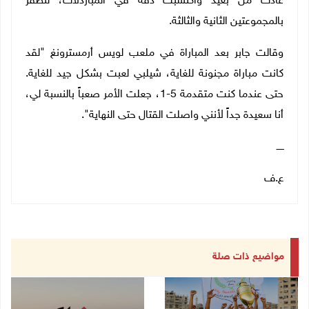
عادت من بعيد واكتسبت دقة في المباردلات، لتظفر
بالمجموعتين الثانية والثالثة
.
وقالت جابر بعد المباراة في ملعب لويس أرمسترونغ "لقد
كانت مباراة مجنونة للغاية، شيلبي لعبت بشكل جيد للغاية.
حتى عندما كنت متقدمة 5-1، جعلت الأمر صعباً بالنسبة لي،
أنا سعيدة جداً لأنني واصلت القتال حتى النهاية".
ـــــ
ع.ف
مواضيع ذات صلة