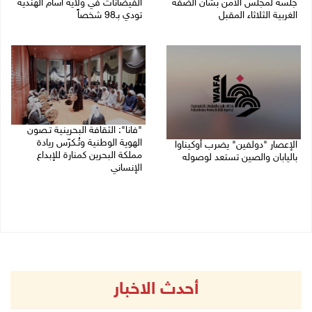
جلسة لمجلس الأمن بشأن الضفة
الفيضانات في ولاية آسام الهندية
الغربية الثلاثاء المقبل
تودي بـ98 شخصاً
08/08/2026 04:03 م
08/08/2026 12:42 م
"فانا": الثقافة البحرينية تـصون
الهوية الوطنية وتُـكرّس ريادة
الإعصار "دولفين" يضرب أوكيناوا
مملكة البحرين كمنارة للإبداع
باليابان والصين تستعد لوصوله
الإنساني
08/08/2026 12:08 م
08/08/2026 11:04 ص
أحدث الاخبار