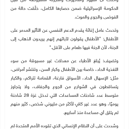
وأكدت أن القيود والتأخيرات والتجزئة المفروضة من قبل
الحكومة الإسرائيلية ضمن حصارها الكامل، خلّقت حالة من
الفوضى والجوع والموت.
وتحدث عامل إغاثة يقدم الدعم النفسي عن التأثير المدمر على
الأطفال: "الأطفال يقولون لآبائهم إنهم يريدون الذهاب إلى
الجنة، لأن الجنة فيها طعام على الأقل
.
"
وتضيف: يُبلغ الأطباء عن معدلات غير مسبوقة من سوء
التغذية الحاد، خاصة بين الأطفال وكبار السن، وتنتشر أمراض،
مثل: الإسهال الحاد، الأسواق فارغة، القمامة تتراكم، والكبار
يتساقطون في الشوارع من الجوع والجفاف، ولا يتجاوز
متوسط عدد شاحنات المساعدات التي تدخل غزة 28 شاحنة
يوميًا، وهو عدد غير كافٍ لأكثر من مليوني شخص، كثير منهم
لم يتلق أي مساعدة منذ أسابيع
.
وشددت على أن النظام الإنساني الذي تقوده الأمم المتحدة لم