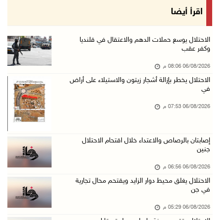
الاحتلال يغلق محيط دوار الزايد ويقتحم محال تج ...
اقرأ أيضا
06/آب/2026 05:29 م
الاحتلال يقتحم مدينة طوباس وبلدة عقابا
الاحتلال يوسع حملات الدهم والاعتقال في قلنديا
وكفر عقب
06/آب/2026 05:23 م
06/08/2026 08:06 م
"النقل والمواصلات" تطلق حملة لترخيص الجرارات ...
الاحتلال يخطر بإزالة أشجار زيتون والاستيلاء على أراض
06/آب/2026 05:18 م
في
نحو 58 ألف إصابة بجدري الماء في قطاع غزة منذ ...
06/08/2026 07:53 م
06/آب/2026 04:33 م
16 إصابة منذ بدء عدوان الاحتلال على مخيم قلند ...
إصابتان بالرصاص والاعتداء خلال اقتحام الاحتلال
06/آب/2026 04:26 م
جنين
إرهاب المستوطنين يضرب في خربة الطوبا
06/08/2026 06:56 م
06/آب/2026 03:06 م
الاحتلال يغلق محيط دوار الزايد ويقتحم محال تجارية
في جن
الخليلي تبحث مع النائب العام تعزيز الشراكة في ...
06/08/2026 05:29 م
06/آب/2026 02:41 م