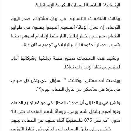
الإنسانية" الخاضعة لسيطرة الحكومة الإسرائيلية.
وقالت المنظمات الإنسانية، في بيان مشترك، صدر اليوم
الأربعاء، إن عمال الإغاثة أنفسهم أصبحوا يقفون في طوابير
الطعام، معرضين لخطر إطلاق النار فقط لإطعام أسرهم، بينما
يتسبب حصار الحكومة الإسرائيلية في تجويع سكان غزة.
وتشهد هذه المنظمات تدهور صحة زملائها وشركائها أمام
أعينهم مع نفاد الإمدادات تمامًا.
ويتحدث أحد ممثلي الوكالات: " السؤال الذي يتكرر كل صباح،
في غزة: هل سأتمكن من تناول الطعام اليوم؟
"
.
وتشير في بيانها إلى أن حدوث المجازر في مواقع توزيع الطعام
بغزة أصبح بشكل شبه يومي. ووفقًا للأمم المتحدة، حتى 13
تموز، "تم قتل 875 فلسطينيًا أثناء بحثهم عن الطعام، بينهم
201 شخص على طرق المساعدات والباقي في نقاط التوزيع،