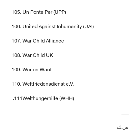
105
. Un Ponte Per (UPP)
106
. United Against Inhumanity (UAI)
107
. War Child Alliance
108
. War Child UK
109
. War on Want
110
. Weltfriedensdienst e.V.
111.
Welthungerhilfe (WHH)
ـــــــــــ
س.ك