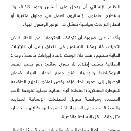
للنظام الإنساني أن يعمل على أساس وعود كاذبة، ولا
يستطيع العاملون الإنسانيون العمل في جداول متغيرة أو
انتظار التزامات سياسية تفشل في توفير الوصول اليها
.
وأكدت على ضرورة أن تتوقف الحكومات عن انتظار الإذن
للتحرك، فلا يمكننا الاستمرار في التعلق بأمل أن الترتيبات
الحالية ستنجح، فقد حان الوقت لاتخاذ إجراءات حاسمة، وهي:
المطالبة بوقف إطلاق نار فوري ودائم؛ رفع جميع القيود
البيروقراطية والإدارية؛ فتح جميع المعابر البرية؛ ضمان
الوصول إلى جميع أنحاء غزة؛ رفض نماذج التوزيع الخاضعة
للسيطرة العسكرية؛ استعادة آلية إنسانية مبدئية تقودها الأمم
المتحدة، ومواصلة تمويل المنظمات الإنسانية المحايدة
والمبدئية. يجب على الدول اتخاذ تدابير ملموسة لإنهاء الحصار،
مثل وقف نقل الأسلحة والذخيرة
.
ونوهت إلى أن الترتيبات المجزأة واللفتات الرمزية، مثل: الانزال