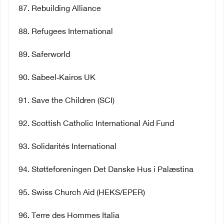
87
. Rebuilding Alliance
88
. Refugees International
89
. Saferworld
90
. Sabeel
‐
Kairos UK
91
. Save the Children (SCI)
92
. Scottish Catholic International Aid Fund
93
. Solidarités International
94
. Støtteforeningen Det Danske Hus i Palæstina
95
. Swiss Church Aid (HEKS/EPER)
96
. Terre des Hommes Italia