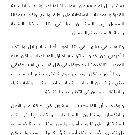
يفشل، بل تم منعه من العمل، إذ تمتلك الوكالات الإنسانية
القدرة والإمدادات للاستجابة على نطاق واسع، ولكن لا يمكننا
الوصول إلى المحتاجين بما في ذلك فرقنا المتعبة
والجائعة بسبب منع الوصول.
وتابعت في بيانها: في 10 تموز، أعلنت إسرائيل والاتحاد
الأوروبي عن خطوات لتوسيع نطاق المساعدات، لكن هذه
الوعود بـ "التقدم" تبدو جوفاء في ظل غياب أي تغيير حقيقي
على الأرض، فكل يوم يمر دون تدفق مستمر للمساعدات
يعني مزيدًا من الوفيات، نتيجة أمراض يمكن الوقاية منها،
والأطفال يجوعون في انتظار وعود لا تتحقق
.
وأوضحت أن الفلسطينيين يعيشون في حلقة من الأمل
والانكسار، وينتظرون المساعدات ووقف إطلاق النار،
ليستيقظوا على ظروف أسوأ، وليس العذاب جسديًا فحسب،
بل نفسي أيضًا، فالبقاء أصبح يُلوَّح كسراب بعيد، ولا يمكن