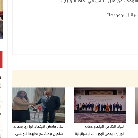
لتوقف عن قتل الناس في نقاط التوزيع".
سرائيل بوعودها".
ت
إ
26
ا
م
26
البيان الختامي لاجتماع عمّان
على هامش الاجتماع الوزاري بعمان:
الوزاري: رفض الإجراءات الإسرائيلية
شاهين تبحث مع نظيرها التونسي
إ