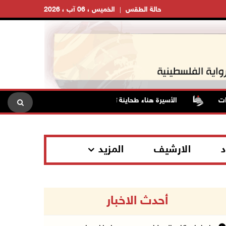
حالة الطقس
الخميس ، 06 آب ، 2026
الأسيرة هناء طحاينة تروي تفاصيل اعتقالها: حُرمت من وداع أطفال
د
الارشيف
المزيد
أحدث الاخبار