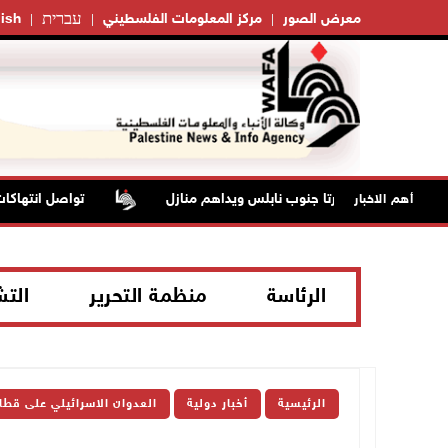
עברית
معرض الصور
مركز المعلومات الفلسطيني
ish
حتلال يقتحم عورتا جنوب نابلس ويداهم منازل
تواصل انتهاكات الا
أهم الاخبار
الرئاسة
منظمة التحرير
الت
الرئيسية
أخبار دولية
العدوان الاسرائيلي على قطا