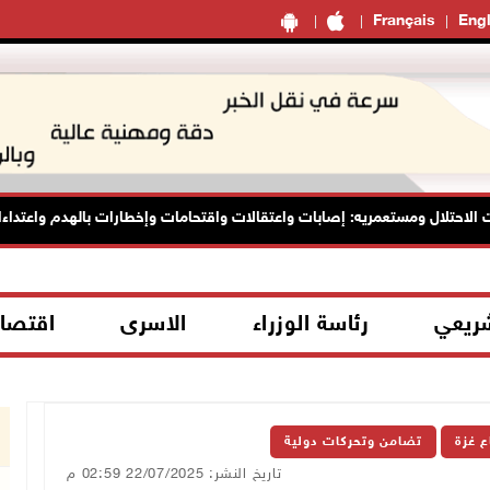
Français
Engl
حتلال ومستعمريه: إصابات واعتقالات واقتحامات وإخطارات بالهدم واعتداءات
شريعي
رئاسة الوزراء
الاسرى
اقتصا
ع غزة
تضامن وتحركات دولية
تاريخ النشر: 22/07/2025 02:59 م