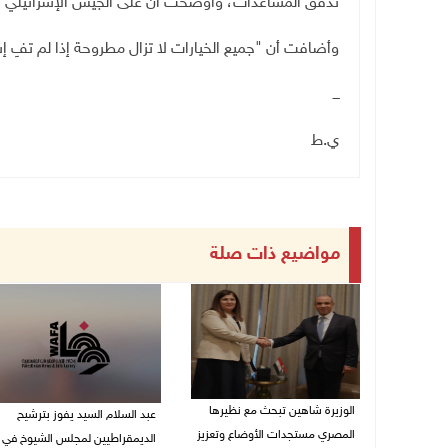
تدفق المساعدات، وأوضحتُ أن على الجيش الإسرائيلي ا
وأضافت أن "جميع الخيارات لا تزال مطروحة إذا لم تفِ إ
ـــ
ي.ط
مواضيع ذات صلة
الوزيرة شاهين تبحث مع نظيرها
عبد السلام السيد يفوز بترشيح
المصري مستجدات الأوضاع وتعزيز
الديمقراطيين لمجلس الشيوخ في