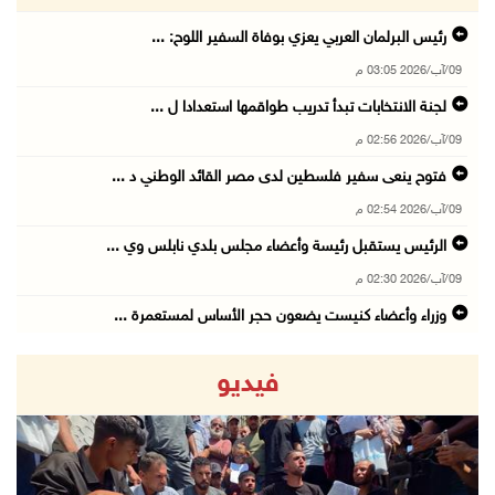
رئيس البرلمان العربي يعزي بوفاة السفير اللوح: ...
09/آب/2026 03:05 م
لجنة الانتخابات تبدأ تدريب طواقمها استعدادا ل ...
09/آب/2026 02:56 م
فتوح ينعى سفير فلسطين لدى مصر القائد الوطني د ...
09/آب/2026 02:54 م
الرئيس يستقبل رئيسة وأعضاء مجلس بلدي نابلس وي ...
09/آب/2026 02:30 م
وزراء وأعضاء كنيست يضعون حجر الأساس لمستعمرة ...
09/آب/2026 02:23 م
فيديو
شاهين تودع السفير المصري وتثمن دور القاهرة ال ...
09/آب/2026 02:15 م
فضيتان وبرونزية لفلسطين في ثاني أيام بطولة ال ...
09/آب/2026 01:56 م