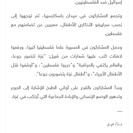
إسرائيل ضد الفلسطينيين
.
وتجمع المشاركون في ميدان باسكارسييا، ثم توجهوا إلى
نصب سراييفو التذكاري للأطفال، معبرين عن تضامنهم مع
فلسطين
.
وحمل المشاركون في المسيرة علما فلسطينيا كبيرا، ورفعوا
لافتات كتب عليها شعارات من قبيل: "غزة تتضور جوعا،
والعالم يكتفي بالمراقبة" و"حرروا فلسطين"، و"أوقفوا قتل
الأطفال الأبرياء"، و"أطفال غزة يتضورون جوعا".
وبدأ المشاركون بالقرع على أواني الطبخ للإشارة إلى الجوع
وتدهور الوضع الإنساني والإبادة الجماعية التي تُرتكب في غزة
.
ــــــــ
د.ذ/ م.ع