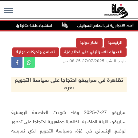
أهم الاخبار
يض والعنصرية في الإعلام الإسرائيلي
استشهاد طفلة متأثرة بإصابتها برصاص
MENU
الرئيسية
أخبار دولية
العدوان الاسرائيلي على قطاع غزة
تضامن وتحركات دولية
تاريخ النشر: 27/07/2025 08:25 ص
تظاهرة في سراييفو احتجاجا على سياسة التجويع
بغزة
سراييفو 27-7-2025 وفا- شهدت العاصمة البوسنية
سراييفو، الليلة الماضية، تظاهرة جماهيرية احتجاجا على تدهور
الوضع الإنساني في غزة، وسياسة التجويع الذي تمارسه