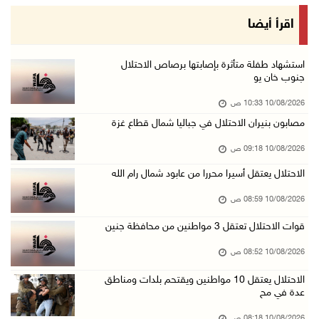
الاحتلال يعتقل 10 مواطنين ويقتحم بلدات ومناطق ...
اقرأ أيضا
10/آب/2026 08:18 ص
إصابة شاب بشظايا رصاص الاحتلال واعتقال خمسة م ...
استشهاد طفلة متأثرة بإصابتها برصاص الاحتلال
جنوب خان يو
10/آب/2026 08:11 ص
10/08/2026 10:33 ص
حالة الطقس: استمرار تأثير الكتلة الهوائية شدي ...
مصابون بنيران الاحتلال في جباليا شمال قطاع غزة
10/آب/2026 07:51 ص
10/08/2026 09:18 ص
الاحتلال يواصل عدوانه على غزة والضفة.. إصابات ...
الاحتلال يعتقل أسيرا محررا من عابود شمال رام الله
09/آب/2026 11:59 م
"نقابة الصحفيين": 108 اعتداءات بحق الصحفيين ا ...
10/08/2026 08:59 ص
09/آب/2026 11:27 م
قوات الاحتلال تعتقل 3 مواطنين من محافظة جنين
إصابات بنيران الاحتلال في حي التفاح شمال شرق ...
10/08/2026 08:52 ص
09/آب/2026 11:02 م
الاحتلال يعتقل 10 مواطنين ويقتحم بلدات ومناطق
الاحتلال يقتحم بلدات عتيل وزيتا وباقة الشرقية ...
عدة في مح
09/آب/2026 10:35 م
10/08/2026 08:18 ص