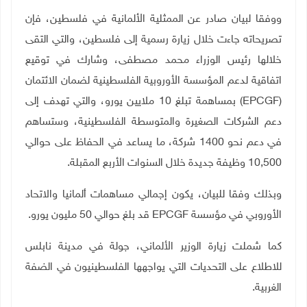
ووفقا لبيان صادر عن الممثلية الألمانية في فلسطين، فإن
تصريحاته جاءت خلال زيارة رسمية إلى فلسطين، والتي التقى
خلالها رئيس الوزراء محمد مصطفى، وشارك في توقيع
اتفاقية لدعم المؤسسة الأوروبية الفلسطينية لضمان الائتمان
(
EPCGF
) بمساهمة تبلغ 10 ملايين يورو، والتي تهدف إلى
دعم الشركات الصغيرة والمتوسطة الفلسطينية، وستساهم
في دعم نحو 1400 شركة، ما يساعد في الحفاظ على حوالي
10,500 وظيفة جديدة خلال السنوات الأربع المقبلة.
وبذلك وفقا للبيان، يكون إجمالي مساهمات ألمانيا والاتحاد
الأوروبي في مؤسسة
EPCGF
قد بلغ حوالي 50 مليون يورو.
كما شملت زيارة الوزير الألماني، جولة في مدينة نابلس
للاطلاع على التحديات التي يواجهها الفلسطينيون في الضفة
الغربية.