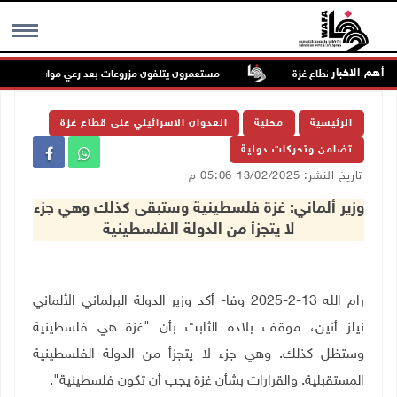
أهم الاخبار
مستعمرون يتلفون مزروعات بعد رعي مواشيهم في أراض
MENU
الرئيسية
محلية
العدوان الاسرائيلي على قطاع غزة
تضامن وتحركات دولية
تاريخ النشر: 13/02/2025 05:06 م
وزير ألماني: غزة فلسطينية وستبقى كذلك وهي جزء
لا يتجزأ من الدولة الفلسطينية
رام الله 13-2-2025 وفا- أكد وزير الدولة البرلماني الألماني
نيلز أنين، موقف بلاده الثابت بأن "غزة هي فلسطينية
وستظل كذلك. وهي جزء لا يتجزأ من الدولة الفلسطينية
المستقبلية. والقرارات بشأن غزة يجب أن تكون فلسطينية".