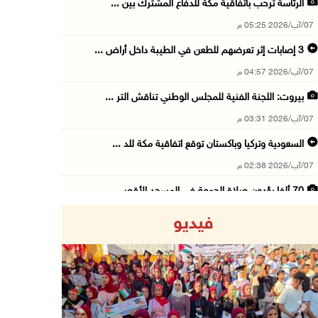
الرئاسة ترحب باتفاقية مكة للدفاع المشترك بين ...
07/آب/2026 05:25 م
3 إصابات إثر تعرضهم للطعن في الطيبة داخل أراض ...
07/آب/2026 04:57 م
بيروت: اللجنة الفنية للمجلس الوطني تناقش التر ...
07/آب/2026 03:31 م
السعودية وتركيا وباكستان توقع اتفاقية مكة للد ...
07/آب/2026 02:38 م
70 ألفا يؤدون صلاة الجمعة في المسجد الأقصى
07/آب/2026 02:29 م
فيديو
الرئاسة تدين الهجمات الصاروخية على المملكة ال ...
07/آب/2026 02:19 م
مستعمرون ينفذون جولات استفزازية في عدة مناطق ...
07/آب/2026 02:08 م
Previous
Next