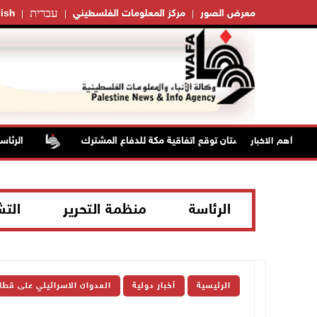
עברית
معرض الصور
مركز المعلومات الفلسطيني
ish
دية وتركيا وباكستان توقع اتفاقية مكة للدفاع المشترك
الرئاسة ت
أهم الاخبار
الرئاسة
منظمة التحرير
الت
الرئيسية
أخبار دولية
العدوان الاسرائيلي على قطا