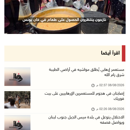
08/آب/2026 12:53 م
الفيضانات في ولاية آسام الهندية تودي بـ98 شخص ...
نازحون ينتظرون الحصول على طعام في خان يونس
08/آب/2026 12:42 م
الاحتلال يتوغل في بلدة ميس الجبل جنوب لبنان و ...
08/آب/2026 12:39 م
سلطة المياه تطلق مشروعا وطنيا يقود التحول نحو ...
اقرأ أيضا
08/آب/2026 12:30 م
الإعصار "دولفين" يضرب أوكيناوا باليابان والصي ...
مستعمر إرهابي يُطلق مواشيه في أراضي الطيبة
شرق رام الله
08/آب/2026 12:08 م
08/08/2026 02:37 م
42 الف مسافر تنقلوا عبر معبر الكرامة الأسبوع ...
إصابتان في هجوم للمستعمرين الإرهابيين على بيت
08/آب/2026 11:44 ص
فوريك
الاحتلال يواصل تجريف أراضٍ في سنجل شمال رام ...
08/08/2026 02:26 م
08/آب/2026 11:35 ص
الاحتلال يتوغل في بلدة ميس الجبل جنوب لبنان
ويواصل قصفه
منتخبنا الوطني للتايكواندو يستهل مشاركته في ب ...