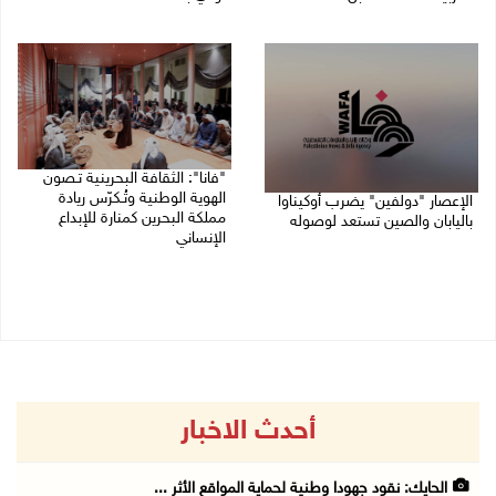
08/08/2026 04:03 م
08/08/2026 12:42 م
"فانا": الثقافة البحرينية تـصون
الهوية الوطنية وتُـكرّس ريادة
الإعصار "دولفين" يضرب أوكيناوا
مملكة البحرين كمنارة للإبداع
باليابان والصين تستعد لوصوله
الإنساني
08/08/2026 12:08 م
08/08/2026 11:04 ص
أحدث الاخبار
الحايك: نقود جهودا وطنية لحماية المواقع الأثر ...