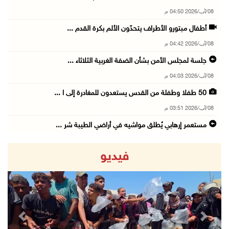
08/آب/2026 04:50 م
أطفال مبتورو الأطراف يتحدّون الألم بكرة القدم ...
08/آب/2026 04:42 م
جلسة لمجلس الأمن بشأن الضفة الغربية الثلاثاء ...
08/آب/2026 04:03 م
50 طفلا وطفلة من القدس يستعدون للمغادرة إلى ا ...
08/آب/2026 03:51 م
مستعمر إرهابي يُطلق مواشيه في أراضي الطيبة شر ...
08/آب/2026 02:37 م
فيديو
إصابتان في هجوم للمستعمرين الإرهابيين على بيت ...
08/آب/2026 02:26 م
الرئيس يستقبل مجلس بلدية بيت لحم ويؤكد النهوض ...
08/آب/2026 02:11 م
revious
Next
عبوات المعلبات الفارغة لزراعة الأشتال في غزة