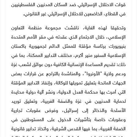
قوات الاحتلال الإسرائيلي ضد السكان المدنيين الفلسطينيين
في القطاع، الخاضعين للاحتلال الإسرائيلي غير القانوني.
وتحقيقا لهذه الغاية، ناقشت مجموعة منظمة التعاون
الإسلامي، خلال الاجتماع الذي عقدته في مقر الأمم المتحدة
بنيويورك برئاسة مؤقتة للممثل الدائم لجمهورية باكستان
الإسلامية السفير منير أكرم، مختلف التدابير الممكنة، بما في
ذلك
:
تقديم المساعدة الإنسانية الكافية دون عوائق لشعب غزة
ودعم ولاية "الأونروا"، والمناشدة بالتراجع عن قرارات بعض
الجهات المانحة بتعليق تمويلها للوكالة، وإنفاذ التدابير المؤقتة
التي أمرت بها محكمة العدل الدولية، ونشر آلية دولية محايدة
لحماية المدنيين في غزة والضفة الغربية، وتعليق توريد
الأسلحة والذخائر إلى إسرائيل، وفرض عقوبات تجارية
وعقوبات خاصة بتأشيرات الدخول على المستوطنين في
الضفة الغربية، بما فيها القدس الشرقية، واتخاذ تدابير قانونية