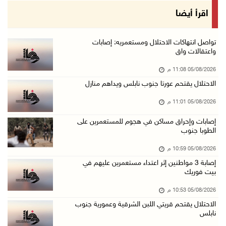
الرئيس يقلد عائلة القائد الوطني الراحل أحمد ع ...
اقرأ أيضا
05/آب/2026 08:05 م
باسم الرئيس: وزير الداخلية يمنح العميد جيسون ...
تواصل انتهاكات الاحتلال ومستعمريه: إصابات
واعتقالات واق
05/آب/2026 07:50 م
05/08/2026 11:08 م
الاحتلال يقتحم كفر مالك ودير جرير ومستعمرون ي ...
الاحتلال يقتحم عورتا جنوب نابلس ويداهم منازل
05/آب/2026 07:17 م
05/08/2026 11:01 م
"التربية" تخرج الفوج الأول من مدربي المعلمين ...
05/آب/2026 06:44 م
إصابات وإحراق مساكن في هجوم للمستعمرين على
الطوبا جنوب
عبد السلام السيد يفوز بترشيح الديمقراطيين لمج ...
05/08/2026 10:59 م
05/آب/2026 06:43 م
إصابة 3 مواطنين إثر اعتداء مستعمرين عليهم في
الهلال الأحمر: 8 إصابات إثر اعتداء الاحتلال ...
بيت فوريك
05/آب/2026 06:13 م
05/08/2026 10:53 م
مخطط استعماري جديد في "جيلو" يهدد بعزل القدس ...
الاحتلال يقتحم قريتي اللبن الشرقية وعمورية جنوب
نابلس
05/آب/2026 06:10 م