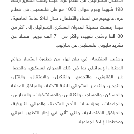
الاحتلال الإسرائيلي في قطاع غزة، حيث وثقت التقارير ارتقاء
193 شهيدا وجرح حوالي 1000 مواطن فلسطيني في قطاع
غزة، غالبيتهم من النساء والأطفال، خلال الـ24 ساعة الماضية،
فيما ارتفعت حصيلة العدوان العسكري الإسرائيلي إلى أكثر من
30 ألفا ومئتي شهيد، وأكثر من 71 ألف جريح، فضلا عن
تشريد مليوني فلسطيني عن منازلهم
.
وحذرت المنظمة، في بيان لها، من خطورة استمرار جرائم
الاحتلال الإسرائيلي بما في ذلك العدوان العسكري، والحصار
غير القانوني، والتجويع، والتنكيل، والاعتقال، والقتل،
والتهجير، والتدمير العشوائي للبنية التحتية، والمرافق المدنية
والمساكن، والمساجد، والكنائس، والمستشفيات، والمدارس،
والجامعات، ومؤسسات الأمم المتحدة، والمباني التاريخية،
والمرافق الاقتصادية، والتي تأتي في إطار التطهير العرقي
ومخطط الإبادة الجماعية
.