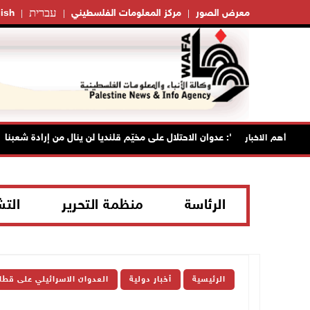
עברית
معرض الصور
مركز المعلومات الفلسطيني
ish
"فتح": عدوان الاحتلال على مخيّم قلنديا لن ينال من إرادة شعبنا
أهم الاخبار
الرئاسة
منظمة التحرير
الت
الرئيسية
أخبار دولية
العدوان الاسرائيلي على قطا