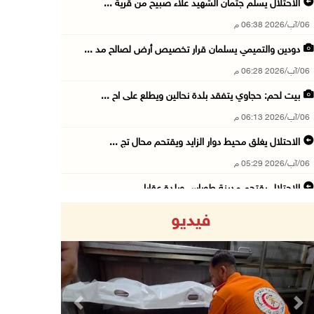
الاحتلال يسلم جثمان الشهيد علاء صبيح من قرية ...
06/آب/2026 06:38 م
دودين والتميمي يسلمان قرار تخصيص أرض لصالح مد ...
06/آب/2026 06:28 م
بيت لحم: حجاوي يتفقد بلدة نحالين ويطلع على اح ...
06/آب/2026 06:13 م
الاحتلال يغلق محيط دوار الزايد ويقتحم محال تج ...
06/آب/2026 05:29 م
الاحتلال يقتحم مدينة طوباس وبلدة عقابا
06/آب/2026 05:23 م
فيديو
"النقل والمواصلات" تطلق حملة لترخيص الجرارات ...
06/آب/2026 05:18 م
نحو 58 ألف إصابة بجدري الماء في قطاع غزة منذ ...
06/آب/2026 04:33 م
Previous
Next