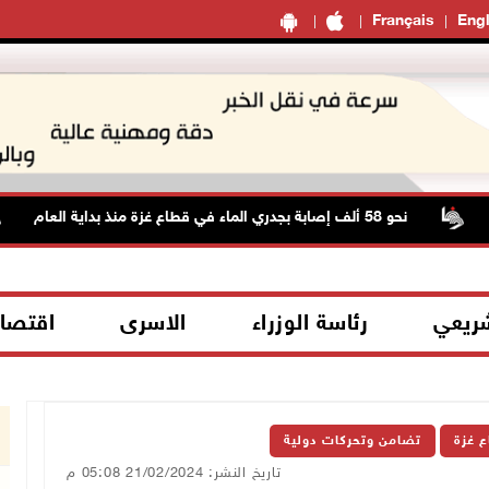
Français
Engl
نحو 58 ألف إصابة بجدري الماء في قطاع غزة منذ بداية العام
شريعي
رئاسة الوزراء
الاسرى
اقتصا
ع غزة
تضامن وتحركات دولية
تاريخ النشر: 21/02/2024 05:08 م