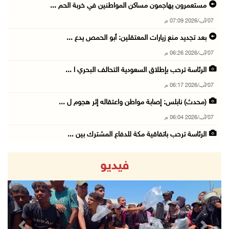
مستعمرون يهاجمون مساكن المواطنين في خربة الحم ...
07/آب/2026 07:09 م
بعد تجديد منع زيارات المعتقلين: أبو الحمص يدع ...
07/آب/2026 06:26 م
الرئاسة ترحب بإطلاق السعودية التحالف البحري ا ...
07/آب/2026 06:17 م
(محدث) نابلس: إصابة مواطن واعتقاله إثر هجوم ل ...
07/آب/2026 06:04 م
الرئاسة ترحب باتفاقية مكة للدفاع المشترك بين ...
07/آب/2026 05:25 م
فيديو
3 إصابات إثر تعرضهم للطعن في الطيبة داخل أراض ...
07/آب/2026 04:57 م
بيروت: اللجنة الفنية للمجلس الوطني تناقش التر ...
07/آب/2026 03:31 م