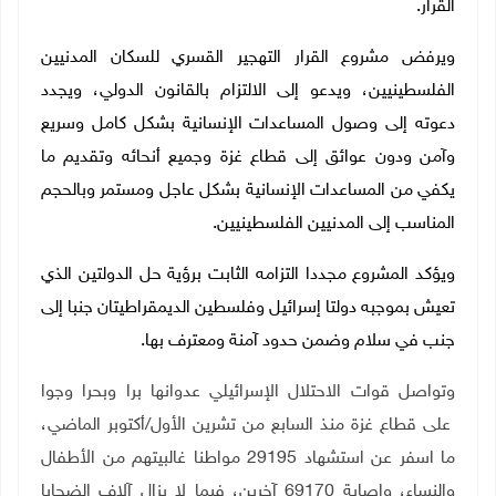
القرار.
ويرفض مشروع القرار التهجير القسري للسكان المدنيين
الفلسطينيين، ويدعو إلى الالتزام بالقانون الدولي، ويجدد
دعوته إلى وصول المساعدات الإنسانية بشكل كامل وسريع
وآمن ودون عوائق إلى قطاع غزة وجميع أنحائه وتقديم ما
يكفي من المساعدات الإنسانية بشكل عاجل ومستمر وبالحجم
المناسب إلى المدنيين الفلسطينيين
.
ويؤكد المشروع مجددا التزامه الثابت برؤية حل الدولتين الذي
تعيش بموجبه دولتا إسرائيل وفلسطين الديمقراطيتان جنبا إلى
جنب في سلام وضمن حدود آمنة ومعترف بها.
وتواصل قوات الاحتلال الإسرائيلي عدوانها برا وبحرا وجوا
على قطاع غزة منذ السابع من تشرين الأول/أكتوبر الماضي،
ما اسفر عن استشهاد 29195 مواطنا غالبيتهم من الأطفال
والنساء، وإصابة 69170 آخرين، فيما لا يزال آلاف الضحايا