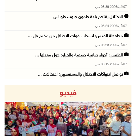
07/آب/2026 08:39 ص
الاحتلال يقتحم بلدة طمون جنوب طوباس
07/آب/2026 08:24 ص
محافظة القدس: انسحاب قوات الاحتلال من مخيم قل ...
07/آب/2026 08:23 ص
الطقس: أجواء صافية صيفية والحرارة حول معدلها ...
07/آب/2026 08:15 ص
تواصل انتهاكات الاحتلال والمستعمرين: اعتقالات ...
06/آب/2026 11:53 م
فيديو
الاحتلال يخطر باقتلاع أشجار من 310 دونمات وال ...
06/آب/2026 11:14 م
قوات الاحتلال تقتحم يعبد جنوب غرب جنين
06/آب/2026 10:49 م
revious
Next
48 إصابة منذ بدء عدوان الاحتلال على مخيم قلند ...