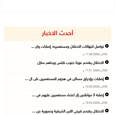
أحدث الاخبار
تواصل انتهاكات الاحتلال ومستعمريه: إصابات واع ...
05/آب/2026 11:08 م
الاحتلال يقتحم عورتا جنوب نابلس ويداهم منازل
05/آب/2026 11:01 م
إصابات وإحراق مساكن في هجوم للمستعمرين على ال ...
05/آب/2026 10:59 م
إصابة 3 مواطنين إثر اعتداء مستعمرين عليهم في ...
05/آب/2026 10:53 م
الاحتلال يقتحم قريتي اللبن الشرقية وعمورية جن ...