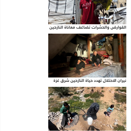
القوارض والحشرات تضاغف معاناة النازحين
نيران الاحتلال تهدد حياة النازحين شرق غزة