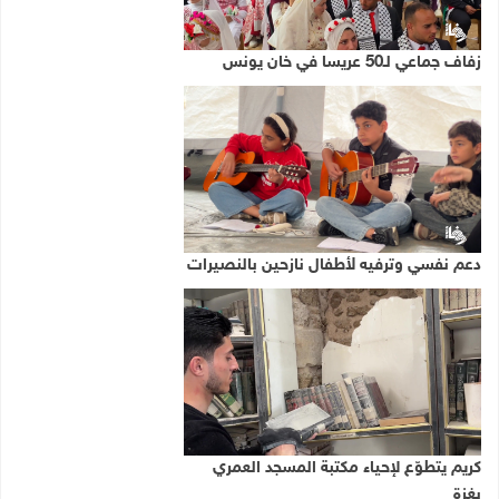
زفاف جماعي لـ50 عريسا في خان يونس
دعم نفسي وترفيه لأطفال نازحين بالنصيرات
كريم يتطوّع لإحياء مكتبة المسجد العمري
بغزة