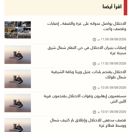
الصليب الأحمر يُسهل نقل 37 معتقلا أفرج عنهم إ ...
اقرأ أيضا
09/آب/2026 07:54 م
الاحتلال يقتحم برك سليمان جنوب بيت لحم
الاحتلال يواصل عدوانه على غزة والضفة.. إصابات
وقصف واعت
09/آب/2026 07:33 م
09/08/2026 11:59 م
مستعمرون إرهابيون يهاجمون قرية المغير والاحتل ...
إصابات بنيران الاحتلال في حي التفاح شمال شرق
09/آب/2026 07:02 م
مدينة غزة
ياسر عباس يُهنئ الأمين العام لجبهة التحرير ال ...
09/08/2026 11:02 م
09/آب/2026 06:30 م
الاحتلال يقتحم بلدات عتيل وزيتا وباقة الشرقية
شمال طولك
الجامعة العربية تنعى السفير دياب اللوح
09/آب/2026 05:28 م
09/08/2026 10:35 م
مستعمرون إرهابيون وقوات الاحتلال يقتحمون قرية
ثلاث إصابات برصاص الاحتلال في مدينة خان يونس
اللبن الش
09/آب/2026 05:04 م
09/08/2026 10:31 م
سلطة المياه: تنظيم مياه الأغوار الشمالية يهدف ...
قصف مدفعي للاحتلال وإطلاق نار كثيف شمال
09/آب/2026 04:45 م
ووسط قطاع غزة