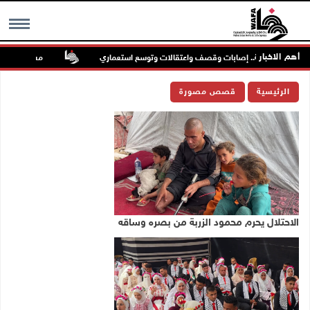
أهم الاخبار
 والضفة.. إصابات وقصف واعتقالات وتوسع استعماري
مستعمرون إرهابيون يها
MENU
الرئيسية
قصص مصورة
الاحتلال يحرم محمود الزربة من بصره وساقه