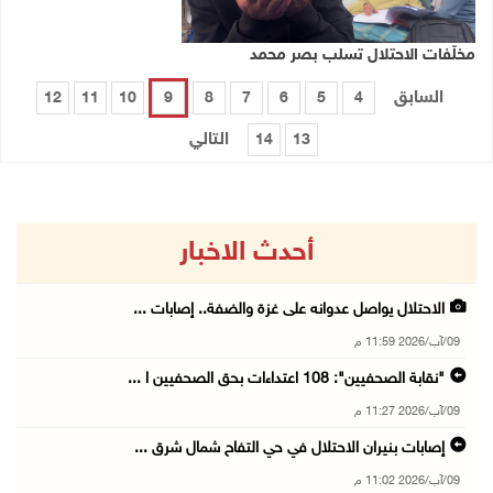
مخلّفات الاحتلال تسلب بصر محمد
السابق
12
11
10
9
8
7
6
5
4
التالي
14
13
أحدث الاخبار
الاحتلال يواصل عدوانه على غزة والضفة.. إصابات ...
09/آب/2026 11:59 م
"نقابة الصحفيين": 108 اعتداءات بحق الصحفيين ا ...
09/آب/2026 11:27 م
إصابات بنيران الاحتلال في حي التفاح شمال شرق ...
09/آب/2026 11:02 م