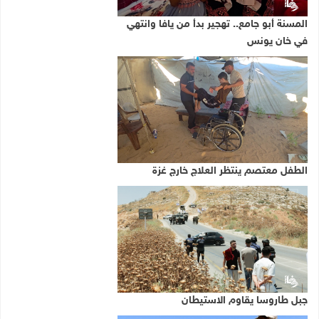
المسنة أبو جامع.. تهجير بدأ من يافا وانتهي
في خان يونس
الطفل معتصم ينتظر العلاج خارج غزة
جبل طاروسا يقاوم الاستيطان