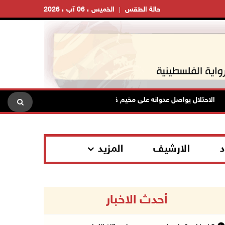
حالة الطقس
الخميس ، 06 آب ، 2026
لاحتلال يواصل عدوانه على مخيم قلنديا لليوم الثاني: هدم محال تجارية ومداهم
د
الارشيف
المزيد
أحدث الاخبار