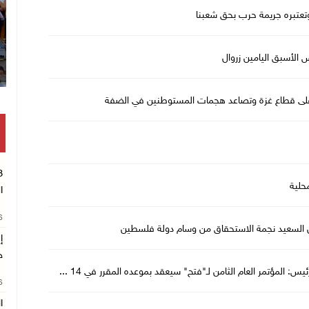
وتعتبره جريمة حرب بحق شعبنا
س الأسبق اليامين زروال
رب على قطاع غزة وتصاعد هجمات المستوطنين في الضفة
حلية
ا
26
 السعيد نجمة الاستحقاق من وسام دولة فلسطين
إ
ج
يس: المؤتمر العام الثامن لـ"فتح" سيعقد بموعده المقرر في 14 ...
26
ا