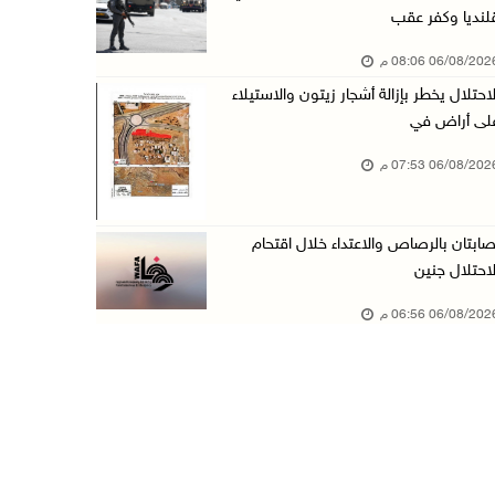
لنديا وكفر عقب
بيت لحم: حجاوي يتفقد بلدة نحالين ويطلع على اح ...
06/08/20 08:06 م
06/آب/2026 06:13 م
لاحتلال يخطر بإزالة أشجار زيتون والاستيلاء
الاحتلال يغلق محيط دوار الزايد ويقتحم محال تج ...
لى أراض في
06/آب/2026 05:29 م
06/08/20 07:53 م
الاحتلال يقتحم مدينة طوباس وبلدة عقابا
06/آب/2026 05:23 م
صابتان بالرصاص والاعتداء خلال اقتحام
"النقل والمواصلات" تطلق حملة لترخيص الجرارات ...
لاحتلال جنين
06/آب/2026 05:18 م
06/08/20 06:56 م
نحو 58 ألف إصابة بجدري الماء في قطاع غزة منذ ...
06/آب/2026 04:33 م
16 إصابة منذ بدء عدوان الاحتلال على مخيم قلند ...
06/آب/2026 04:26 م
إرهاب المستوطنين يضرب في خربة الطوبا