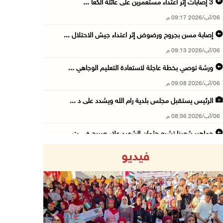
06/آب/2026 09:17 م
إصابة مسن بجروح ورضوض إثر اعتداء جيش الاحتلال ...
06/آب/2026 09:13 م
ورشة توصي بخطة عاجلة لاستعادة التعليم الوجاهي ...
06/آب/2026 09:08 م
الرئيس يستقبل مجلس بلدية رام الله ويشدد على د ...
06/آب/2026 08:36 م
جماهير شعبنا تشيع جثمان الشهيد علاء صبيح في ت ...
06/آب/2026 08:33 م
فيديو
الاحتلال يوسع حملات الدهم والاعتقال في قلنديا ...
06/آب/2026 08:06 م
الرئيس المصري وملك البحرين يشددان على ضرورة ت ...
06/آب/2026 07:57 م
Previous
Next