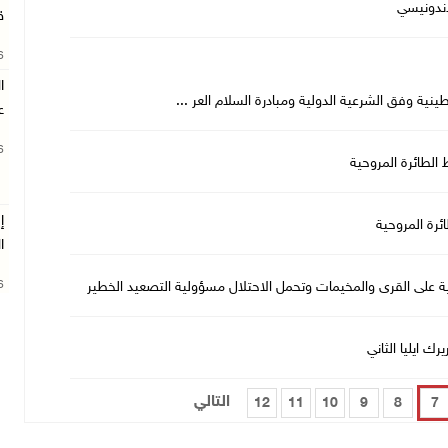
إندونيسي
ق
26
ا
ية وفق الشرعية الدولية ومبادرة السلام العر ...
ع
26
الطائرة المروحية
إ
ئرة المروحية
ا
26
ية على القرى والمخيمات وتحمل الاحتلال مسؤولية التصعيد الخطير
ك ايليا الثاني
التالي
12
11
10
9
8
7