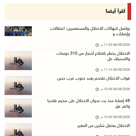
الرئيس يستقبل مجلس بلدية رام الله ويشدد على د ...
اقرأ أيضا
06/آب/2026 08:36 م
جماهير شعبنا تشيع جثمان الشهيد علاء صبيح في ت ...
تواصل انتهاكات الاحتلال والمستعمرين: اعتقالات
وإصابات و
06/آب/2026 08:33 م
06/08/2026 11:53 م
الاحتلال يوسع حملات الدهم والاعتقال في قلنديا ...
الاحتلال يخطر باقتلاع أشجار من 310 دونمات
06/آب/2026 08:06 م
والاستيلاء عل
الرئيس المصري وملك البحرين يشددان على ضرورة ت ...
06/08/2026 11:14 م
06/آب/2026 07:57 م
قوات الاحتلال تقتحم يعبد جنوب غرب جنين
الاحتلال يخطر بإزالة أشجار زيتون والاستيلاء ع ...
06/08/2026 10:49 م
06/آب/2026 07:53 م
48 إصابة منذ بدء عدوان الاحتلال على مخيم قلنديا
رابطة العالم الإسلامي تدين تواصل انتهاكات الا ...
وكفر عق
06/آب/2026 07:36 م
06/08/2026 10:45 م
اليونيسف: استشهاد 300 طفل منذ وقف إطلاق النار ...
الاحتلال يعتقل شابين من المغير
06/آب/2026 07:34 م