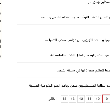
لسطين وسويسرا
غ
26
 تفعيل اتفاقية التوأمة بين محافظة القدس والبلدية
ا
26
يا والاتحاد الأوروبي من عواقب سحب الاعترا ...
إ
ا
و المخرج الوحيد والعادل للقضية الفلسطينية
26
بيا لافتتاح سفارة لها في مدينة القدس
التالي
14
13
12
11
10
9