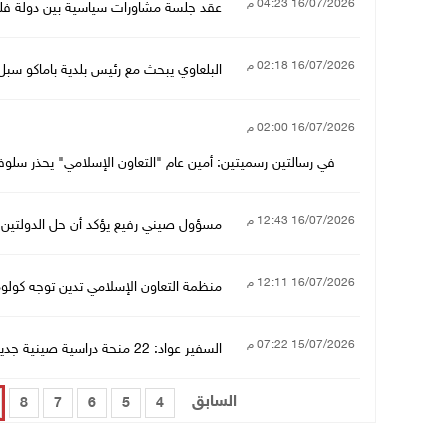
16/07/2026 04:23 م
عقد جلسة مشاورات سياسية بين دولة ف
16/07/2026 02:18 م
البلعاوي يبحث مع رئيس بلدية باماكو سبل
16/07/2026 02:00 م
في رسالتين رسميتين: أمين عام "التعاون الإسلامي" يحذر سلوفين
16/07/2026 12:43 م
مسؤول صيني رفيع يؤكد أن حل الدولتين ه
16/07/2026 12:11 م
منظمة التعاون الإسلامي تدين توجه كولوم
15/07/2026 07:22 م
السفير عواد: 22 منحة دراسية صينية جديدة للطلبة الفلسطينيين ضمن برنامج المنح الحكومية الصينية
السابق
8
7
6
5
4