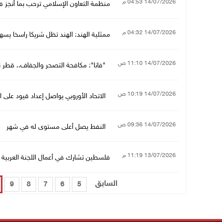
14/07/2026 04:53 م
منظمة التعاون الإسلامي ترحب بما أُنجز
14/07/2026 04:32 م
ممثلية الهند: الهند تظل شريكا راسخا ي
14/07/2026 11:10 ص
"فانا": مكافحة التصحر والجفاف.. قطر ن
14/07/2026 10:19 ص
الاتحاد الأوروبي يواصل إعداد قيود على ا
14/07/2026 09:36 ص
النفط يصل أعلى مستوى له في شهر
13/07/2026 11:19 م
فلسطين تشارك في أعمال اللجنة العربية ا
السابق
9
8
7
6
5