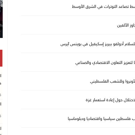
وسط تصاعد التوترات في الشرق الأوسط
اوز الألفين
للسلام أدولفو بيريز إسكيفيل في بوينس آيرس
 لتعزيز التعاون الاقتصادي والصناعي
ا
 للأونروا وللشعب الفلسطيني
ج
26
تلال حول إعادة استعمار غزة
ا
26
ب فلسطين سياسيا واقتصاديا ودبلوماسيا
ا