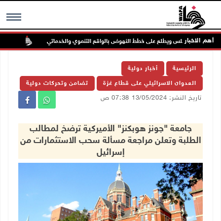
أهم الاخبار
لس بلدي نابلس ويطلع على خطط النهوض بالواقع التنموي والخدماتي
لجنة ال
MENU
الرئيسية
أخبار دولية
العدوان الاسرائيلي على قطاع غزة
تضامن وتحركات دولية
تاريخ النشر: 13/05/2024 07:38 ص
جامعة "جونز هوبكنز" الأميركية ترضخ لمطالب
الطلبة وتعلن مراجعة مسألة سحب الاستثمارات من
إسرائيل