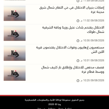
09/08/2026 11:59 م
مستعمرون إرهابيون يهاجمون قرية المغير والاحتل ...
إصابات بنيران الاحتلال في حي التفاح شمال شرق
09/آب/2026 07:02 م
مدينة غزة
ياسر عباس يُهنئ الأمين العام لجبهة التحرير ال ...
09/08/2026 11:02 م
09/آب/2026 06:30 م
الاحتلال يقتحم بلدات عتيل وزيتا وباقة الشرقية
شمال طولك
الجامعة العربية تنعى السفير دياب اللوح
09/آب/2026 05:28 م
09/08/2026 10:35 م
مستعمرون إرهابيون وقوات الاحتلال يقتحمون قرية
ثلاث إصابات برصاص الاحتلال في مدينة خان يونس
اللبن الش
09/آب/2026 05:04 م
09/08/2026 10:31 م
سلطة المياه: تنظيم مياه الأغوار الشمالية يهدف ...
قصف مدفعي للاحتلال وإطلاق نار كثيف شمال
09/آب/2026 04:45 م
ووسط قطاع غزة
مسك تكافح آثار الحروق وتنتظر العلاج خارج غزة
09/08/2026 10:25 م
09/آب/2026 04:39 م
مستعمرون يقتحمون أراضي المواطنين في عدة مناطق ...
جميع الحقوق محفوظة لوكالة الأنباء والمعلومات الفلسطينية
09/آب/2026 04:31 م
وفا © 2020