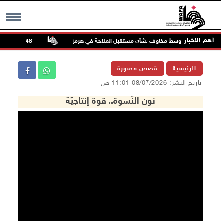
أهم الاخبار
واصل الصعود وسط مخاوف بشأن مستقبل الملاحة في هرمز
48 إصابة منذ بدء عدوان الاحتلال على مخيم قلنديا وكفر عقب شمال القدس
MENU
الرئيسية
قصص مصورة
تاريخ النشر: 08/07/2026 11:01 ص
نون النّسوة.. قوة إنتاجيًة