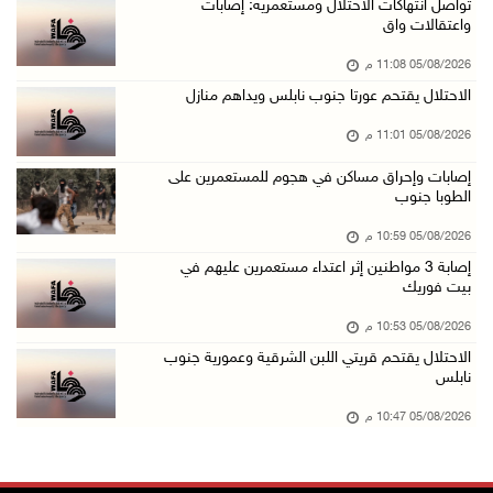
باسم الرئيس: وزير الداخلية يمنح العميد جيسون ...
تواصل انتهاكات الاحتلال ومستعمريه: إصابات
واعتقالات واق
05/آب/2026 07:50 م
05/08/2026 11:08 م
الاحتلال يقتحم كفر مالك ودير جرير ومستعمرون ي ...
الاحتلال يقتحم عورتا جنوب نابلس ويداهم منازل
05/آب/2026 07:17 م
05/08/2026 11:01 م
"التربية" تخرج الفوج الأول من مدربي المعلمين ...
05/آب/2026 06:44 م
إصابات وإحراق مساكن في هجوم للمستعمرين على
الطوبا جنوب
عبد السلام السيد يفوز بترشيح الديمقراطيين لمج ...
05/08/2026 10:59 م
05/آب/2026 06:43 م
إصابة 3 مواطنين إثر اعتداء مستعمرين عليهم في
الهلال الأحمر: 8 إصابات إثر اعتداء الاحتلال ...
بيت فوريك
05/آب/2026 06:13 م
05/08/2026 10:53 م
مخطط استعماري جديد في "جيلو" يهدد بعزل القدس ...
الاحتلال يقتحم قريتي اللبن الشرقية وعمورية جنوب
نابلس
05/آب/2026 06:10 م
الاحتلال ينصب حاجزًا عسكريًا على مدخل بلدة دي ...
05/08/2026 10:47 م
05/آب/2026 06:04 م
البيرة: الاحتلال يستولي على ثلاثة منازل في حي ...