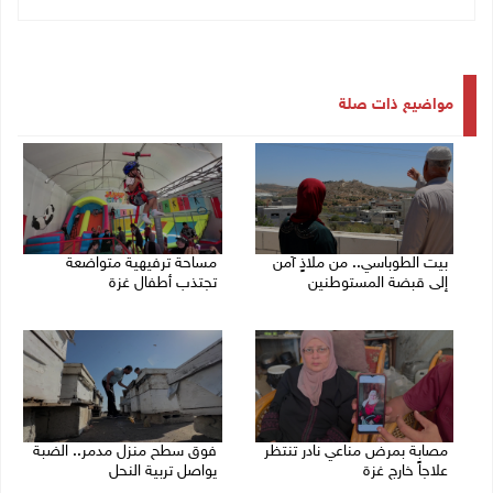
مواضيع ذات صلة
بيت الطوباسي.. من ملاذٍ آمن
مساحة ترفيهية متواضعة
إلى قبضة المستوطنين
تجتذب أطفال غزة
04/08/2026 02:34 م
03/08/2026 07:27 م
مصابة بمرض مناعي نادر تنتظر
فوق سطح منزل مدمر.. الضبة
علاجاً خارج غزة
يواصل تربية النحل