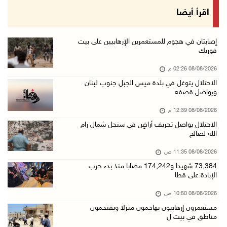
"فانا": الثقافة البحرينية تـصون الهوية الوطني ...
اقرأ أيضا
08/آب/2026 11:04 ص
73,384 شهيدا و174,242 مصابا منذ بدء حرب الإبا ...
إصابتان في هجوم للمستعمرين الإرهابيين على بيت
فوريك
08/آب/2026 10:50 ص
08/08/2026 02:26 م
مستعمرون إرهابيون يهاجمون منزلا ويقتحمون مناط ...
الاحتلال يتوغل في بلدة ميس الجبل جنوب لبنان
08/آب/2026 10:22 ص
ويواصل قصفه
قوات الاحتلال تجري تحقيقات ميدانية مع عشرات ا ...
08/08/2026 12:39 م
08/آب/2026 10:18 ص
الاحتلال يواصل تجريف أراضٍ في سنجل شمال رام
الله لصالح
تقرير: خطاب الكراهية والتحريض يتصاعد في أوساط ...
08/آب/2026 10:10 ص
08/08/2026 11:35 ص
73,384 شهيدا و174,242 مصابا منذ بدء حرب
الاحتلال ينصب حاجزا عسكريا في نعلين غرب رام ا ...
الإبادة على قطا
08/آب/2026 09:38 ص
08/08/2026 10:50 ص
3 إصابات برصاص الاحتلال شمال خان يونس
مستعمرون إرهابيون يهاجمون منزلا ويقتحمون
08/آب/2026 09:09 ص
مناطق في بيت ل