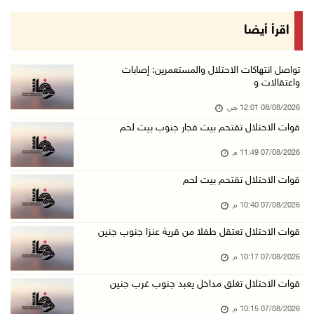
07/آب/2026 08:08 م
مستعمرون يهاجمون مساكن المواطنين في خربة الحم ...
اقرأ أيضا
07/آب/2026 07:09 م
بعد تجديد منع زيارات المعتقلين: أبو الحمص يدع ...
تواصل انتهاكات الاحتلال والمستعمرين: إصابات
واعتقالات و
07/آب/2026 06:26 م
08/08/2026 12:01 ص
الرئاسة ترحب بإطلاق السعودية التحالف البحري ا ...
قوات الاحتلال تقتحم بيت فجار جنوب بيت لحم
07/آب/2026 06:17 م
07/08/2026 11:49 م
(محدث) نابلس: إصابة مواطن واعتقاله إثر هجوم ل ...
07/آب/2026 06:04 م
قوات الاحتلال تقتحم بيت لحم
الرئاسة ترحب باتفاقية مكة للدفاع المشترك بين ...
07/08/2026 10:40 م
07/آب/2026 05:25 م
قوات الاحتلال تعتقل طفلا من قرية عنزا جنوب جنين
3 إصابات إثر تعرضهم للطعن في الطيبة داخل أراض ...
07/08/2026 10:17 م
07/آب/2026 04:57 م
قوات الاحتلال تغلق مداخل يعبد جنوب غرب جنين
بيروت: اللجنة الفنية للمجلس الوطني تناقش التر ...
07/08/2026 10:15 م
07/آب/2026 03:31 م