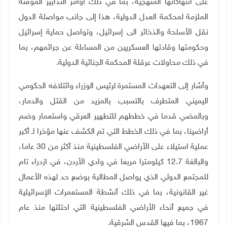
على انتهاكاتها المنهجية، بما في ذلك أوامر التدابير المؤقتة
الملزمة لمحكمة العدل الدولية، هذا إلى جانب مواصلة الدول
نقل الأسلحة والذخائر الى إسرائيل، وتواصل حماية إسرائيل
وحكومتها وقادتها العسكريين من المساءلة عن جرائمهم، بما
في ذلك محاولات عرقلة المحكمة الجنائية الدولية
.
وأشار إلى التعهدات المستمرة لرئيس الوزراء وائتلافه الحكومي
اليميني المتطرف بالتسبب بالمزيد من القتل والدمار،
وبالمضي قدما في خططهم للتطهير العرقي واستعمار وضم
أراضينا، بما في ذلك الخطط التي تم الكشف عنها مؤخرا لـ أكبر
عملية استيلاء على الأراضي الفلسطينية منذ أكثر من 30 عاما،
والبالغة 12.7 كيلومترا مربعا في وادي الأردن، في ازدراء تام
للمجتمع الدولي الذي يواصل المطالبة بوضع حد لهذه الأعمال
غير القانونية، بما في ذلك أنشطة المستعمرات الإسرائيلية
في جميع أنحاء الأراضي الفلسطينية التي احتلتها منذ عام
1967، بما فيها القدس الشرقية
.