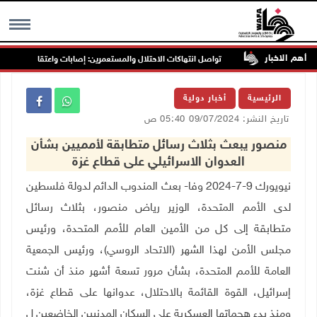
أهم الاخبار
ب جنين
تواصل انتهاكات الاحتلال والمستعمرين: إصابات واعتقالات واقتحامات
MENU
الرئيسية
أخبار دولية
تاريخ النشر: 09/07/2024 05:40 ص
منصور يبعث بثلاث رسائل متطابقة لأمميين بشأن
العدوان الاسرائيلي على قطاع غزة
نيويورك 9-7-2024 وفا- بعث المندوب الدائم لدولة فلسطين
لدى الأمم المتحدة، الوزير رياض منصور، بثلاث رسائل
متطابقة إلى كل من الأمين العام للأمم المتحدة، ورئيس
مجلس الأمن لهذا الشهر (الاتحاد الروسي)، ورئيس الجمعية
العامة للأمم المتحدة، بشأن مرور تسعة أشهر منذ أن شنت
إسرائيل، القوة القائمة بالاحتلال، عدوانها على قطاع غزة،
ومنذ بدء هجماتها العسكرية على السكان المدنيين الخاضعين ل