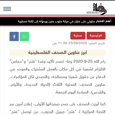
أهم الاخبار
الاحتلال يستولي على منزل في عرابة جنوب جنين ويحوّله إلى ثكنة عسكرية
وفا
MENU
الرئيسية
محلية
تاريخ النشر: 25/09/2020 11:03 ص
أبرز عناوين الصحف الفلسطينية
رام الله 25-9-2020 وفا- تصدر تأكيد وفدا "فتح" و"حماس"
الالتزام لشعبنا في كل مكان بالعمل المشترك والموحد في
الدفاع عن حقوق شعبنا ومصالحه، والتصدي لكل المؤامرات،
عناوين الصحف المحلية الثلاث (الحياة الجديدة، والأيام،
والقدس)، الصادرة اليوم الجمعة.
كما أبرزت الصحف على صدر صفحاتها الأولى، إعلان أمين سر
اللجنة المركزية لـ "فتح" جبريل الرجوب، عن توصل "فتح"