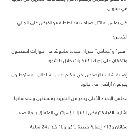
في سلوان
خان يونس: مقتل صراف بعد اختطافه والقبض على الجاني
القدس:
"فتح" و"حماس" تحرزان تقدما ملموسًا في حوارات اسطنبول
وتتفقان على إجراء الانتخابات خلال 6 شهور
إصابة شاب بالرصاص في مخيم عين السلطان.. مستوطنون
يجرفون أراضي في جالود
مجلس الإفتاء الأعلى يحذر من التفريط بفلسطين ومقدساتها
اشتية: القيادة ترفض الابتزاز الإسرائيلي المتعلق بالمقاصة
وفاتان و713 إصابة جديدة بـ"كورونا" خلال 24 ساعة