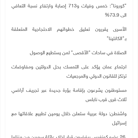
"كورونا": خمس وفيات و713 إصابة وارتفاع نسبة التعافي
الى 73.9%
الأسرى يقررون تعليق خطواتهم الاحتجاجية المتعلقة
بـ"الكانتينا"
الصلاة في ساحات "الأقصى" لمن يستطيع الوصول
اجتماع عمان يؤكد على التمسك بحل الدولتين ومفاوضات
ترتكز للقانون الدولي والمرجعيات
مستوطنون يشرعون بإقامة بؤرة جديدة عبر تجريف أراضي
ثلاث قرى قرب نابلس
واشنطن: دولة عربية ستعلن خلال يومين تطبيع علاقاتها مع
إسرائيل
26
عضو كونغرس يرفضون قرار إخلاء عائلة سمرين من منزلها