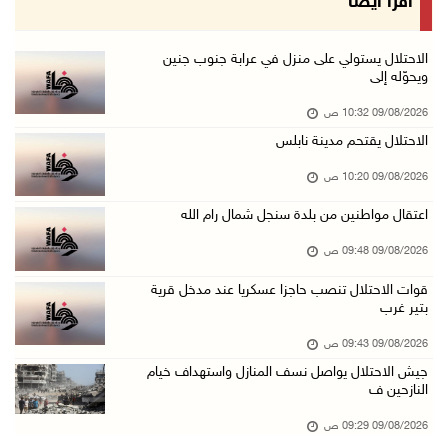
اقرأ أيضا
09/آب/2026 09:13 ص
مستعمرون إرهابيون يحرقون مسكنا بمسافر يطا جنو ...
الاحتلال يستولي على منزل في عرابة جنوب جنين
ويحوّله إلى
09/آب/2026 08:49 ص
09/08/2026 10:32 ص
أسعار العملات مقابل الشيقل
الاحتلال يقتحم مدينة نابلس
09/آب/2026 08:44 ص
09/08/2026 10:20 ص
الاحتلال يقتحم عدة قرى في نابلس ويداهم منازل ...
09/آب/2026 08:36 ص
اعتقال مواطنين من بلدة سنجل شمال رام الله
أبرز عناوين الصحف الفلسطينية
09/08/2026 09:48 ص
09/آب/2026 08:32 ص
قوات الاحتلال تنصب حاجزا عسكريا عند مدخل قرية
بتير غرب
مستعمرون إرهابيون يسرقون جرارا زراعيا من بيت ...
09/آب/2026 08:29 ص
09/08/2026 09:43 ص
جيش الاحتلال يواصل نسف المنازل واستهداف خيام
حملة في الولايات المتحدة تدعو الأطباء لمقاطعة ...
النازحين ف
09/آب/2026 08:27 ص
09/08/2026 09:29 ص
مصر: تهجير الفلسطينيين خط أحمر ومخطط مرفوض