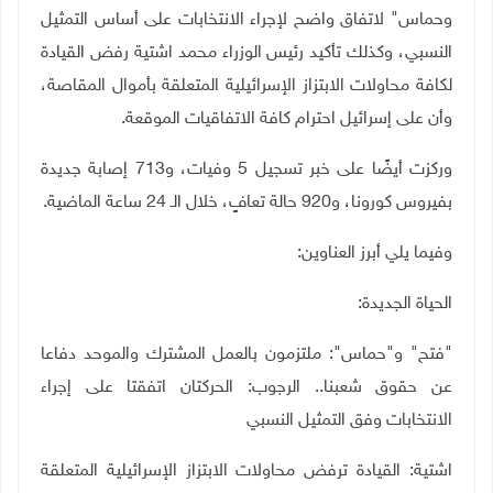
وحماس" لاتفاق واضح لإجراء الانتخابات على أساس التمثيل
النسبي، وكذلك تأكيد رئيس الوزراء محمد اشتية رفض القيادة
لكافة محاولات الابتزاز الإسرائيلية المتعلقة بأموال المقاصة،
وأن على إسرائيل احترام كافة الاتفاقيات الموقعة.
وركزت أيضًا على خبر تسجيل 5 وفيات، و713 إصابة جديدة
بفيروس كورونا، و920 حالة تعافٍ، خلال الـ 24 ساعة الماضية.
وفيما يلي أبرز العناوين:
الحياة الجديدة:
"فتح" و"حماس": ملتزمون بالعمل المشترك والموحد دفاعا
عن حقوق شعبنا.. الرجوب: الحركتان اتفقتا على إجراء
الانتخابات وفق التمثيل النسبي
اشتية: القيادة ترفض محاولات الابتزاز الإسرائيلية المتعلقة