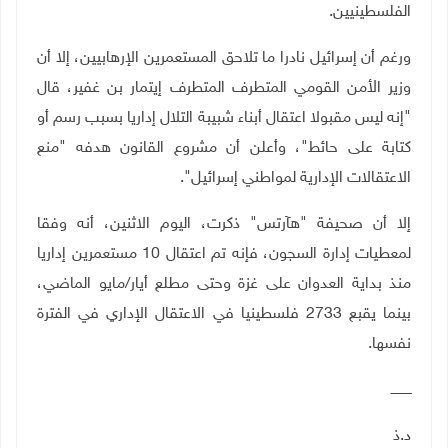
الفلسطينيين
.
ورغم أن إسرائيل نادرا ما تلاحق المستعمرين الإرهابيين، إلا أن
وزير الأمن القومي المتطرف المتطرف إيتمار بن غفير، قال
"إنه ليس مقبولا اعتقال أبناء شبيبة التلال إداريا بسبب رسم أو
كتابة على حائط"، وأعلن أن مشروع القانون هدفه "منع
الاعتقالات الإدارية لمواطني إسرائيل".
إلا أن صحيفة "هآرتس" ذكرت، اليوم الاثنين، أنه وفقا
لمعطيات إدارة السجون، فإنه تم اعتقال 10 مستعمرين إداريا
منذ بداية العدوان على غزة وحتى مطلع أيار/مايو الماضي،
بينما يقبع 2733 فلسطينيا في الاعتقال الإداري في الفترة
نفسها
.
ــــــــــ
د.ذ