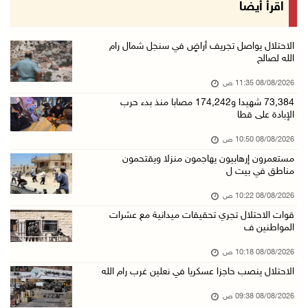
أبرز عناوين الصحف الفلسطينية
اقرأ أيضا
08/آب/2026 08:21 ص
حالة الطقس: ارتفاع طفيف وموجة حر شديدة اعتبار ...
الاحتلال يواصل تجريف أراضٍ في سنجل شمال رام
الله لصالح
08/آب/2026 07:52 ص
08/08/2026 11:35 ص
تواصل انتهاكات الاحتلال والمستعمرين: إصابات و ...
73,384 شهيدا و174,242 مصابا منذ بدء حرب
08/آب/2026 12:01 ص
الإبادة على قطا
قوات الاحتلال تقتحم بيت فجار جنوب بيت لحم
08/08/2026 10:50 ص
07/آب/2026 11:49 م
مستعمرون إرهابيون يهاجمون منزلا ويقتحمون
مناطق في بيت ل
أسعار الغذاء العالمية عند أعلى مستوى منذ 3 سن ...
07/آب/2026 11:11 م
08/08/2026 10:22 ص
قوات الاحتلال تجري تحقيقات ميدانية مع عشرات
قوات الاحتلال تقتحم بيت لحم
المواطنين ف
07/آب/2026 10:40 م
08/08/2026 10:18 ص
قوات الاحتلال تعتقل طفلا من قرية عنزا جنوب جن ...
الاحتلال ينصب حاجزا عسكريا في نعلين غرب رام الله
07/آب/2026 10:17 م
08/08/2026 09:38 ص
قوات الاحتلال تغلق مداخل يعبد جنوب غرب جنين