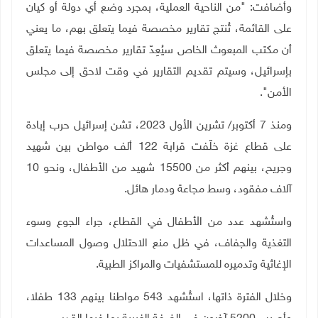
وأضافت: "من الناحية العملية، بمجرد وضع أي دولة أو كيان
على القائمة، تُنتج تقارير مخصصة فيما يتعلق بهم، ما يعني
أن مكتب المبعوث الخاص سيُعِدّ تقارير مخصصة فيما يتعلق
بإسرائيل، وسيتم تقديم التقارير في وقت لاحق إلى مجلس
الأمن".
ومنذ 7 أكتوبر/ تشرين الأول 2023، تشن إسرائيل حرب إبادة
على قطاع غزة خلّفت قرابة 122 ألف مواطن بين شهيد
وجريح، بينهم أكثر من 15500 شهيد من الأطفال، ونحو 10
آلاف مفقود، وسط مجاعة ودمار هائل.
واستُشهد عدد من الأطفال في القطاع، جراء الجوع وسوء
التغذية والجفاف، في ظل منع الاحتلال وصول المساعدات
الإغاثية وتدميره للمستشفيات والمراكز الطبية.
وخلال الفترة ذاتها، استُشهد 543 مواطنا بينهم 133 طفلا،