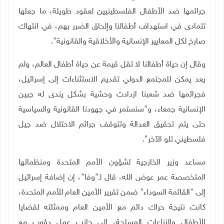
جرائمها ضد الأطفال الفلسطينيين لعقود طويلة، ما جعلها
تتمادى في استهداف أطفالنا وإلحاق الضرر بهم، في انتهاك
صارخ لكل المعايير الإنسانية والأخلاقية والقانونية".
وقال إن حياة أطفالنا لا تقل قيمة عن حياة أطفال العالم، ولم
يعد يمكن للمجتمع الدولي تقديم الاستثناءات إلى إسرائيل،
فجرائمها ضد شعبنا ازدادت وحشية بشكل يندى له جبين
الإنسانية جمعاء، و"سنستمر في جهودنا القانونية والسياسية
حتى يتم تحقيق العدالة وتتوقف جرائم الاحتلال ضد جيل
فلسطيني تلو الآخر".
مساعد وزير الخارجية لشؤون الأمم المتحدة ومنظماتها
المتخصصة عمر عوض الله، قال لـ"وفا"، إن إضافة إسرائيل
إلى "القائمة السوداء" ضمن تقرير الأمين العام للأمم المتحدة،
كانت نتيجة حراك دائم مع الأمين العام وممثلته لقضايا
الأطفال والنزاعات المسلحة، إلى جانب عمل دؤوب مع