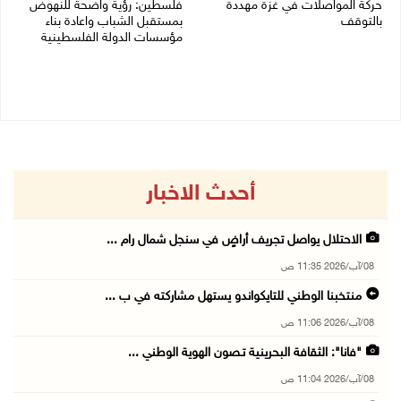
حركة المواصلات في غزة مهددة
فلسطين: رؤية واضحة للنهوض
بالتوقف
بمستقبل الشباب واعادة بناء
مؤسسات الدولة الفلسطينية
01/08/2026 12:39 م
30/07/2026 02:26 م
أحدث الاخبار
الاحتلال يواصل تجريف أراضٍ في سنجل شمال رام ...
08/آب/2026 11:35 ص
منتخبنا الوطني للتايكواندو يستهل مشاركته في ب ...
08/آب/2026 11:06 ص
"فانا": الثقافة البحرينية تـصون الهوية الوطني ...
08/آب/2026 11:04 ص