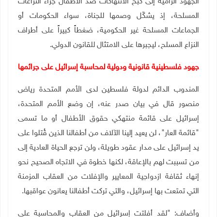
الجهود الرامية إلى كبح الانتهاكات ضد الأطفال جراء النزاعات
المسلحة، إذ يشكّل وصمها للجناة، سواء الحكومات أو
الجماعات المسلحة غير الحكومية، ضغطاً كبيراً على أطراف
النزاع المسلح، ليجبرها على الامتثال للقانون الدولي
.
جهود فلسطينية قانونية ودولية لمحاسبة إسرائيل على جرائمها
المندوب الدائم لدولة فلسطين لدى الأمم المتحدة رياض
منصور قال في بيان صدر عنه، إن وضع الأمم المتحدة،
إسرائيل على قائمة منتهكي حقوق الأطفال أو ما تسمى
"قائمة العار"، لن يعيد إلينا الآلاف من أطفالنا الذين قُتلوا على
يد إسرائيل على مدار عقود طويلة، ولن ترجع الحياة العادية إلى
من تسببت لهم بالإعاقة، لكنها خطوة في الاتجاه الصحيح نحو
إنهاء ثقافة ازدواجية المعايير والإفلات من العقاب المزمنة
التي تمتعت بها إسرائيل، والتي تركت أطفالنا يعانون عواقبها.
وأضاف: "لقد أفلتت إسرائيل من العقاب والمحاسبة على