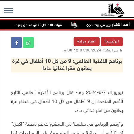
أهم الاخبار
تداء للمستعمرين في بيت دجن
قوات الاحتلال تغلق مداخل يعبد جنوب غرب جن
MENU
الرئيسية
أخبار دولية
تاريخ النشر: 07/06/2024 08:12 م
برنامج الأغذية العالمي: 9 من كل 10 أطفال في غزة
يعانون فقرا غذائيا حادا
نيويورك 7-6-2024 وفا- قال برنامج الأغذية العالمي التابع
للأمم المتحدة إن 9 أطفال من كل 10 أطفال في قطاع غزة
يعانون من فقر غذائي حاد.
وأوضح البرنامج في سلسلة من المنشورات عبر منصة "اكس"
أن "الأعمال العدائية والقيود المفروضة على المساعدات أدتا