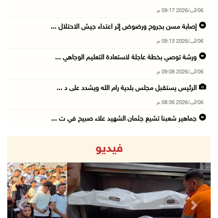
06/آب/2026 09:17 م
إصابة مسن بجروح ورضوض إثر اعتداء جيش الاحتلال ...
06/آب/2026 09:13 م
ورشة توصي بخطة عاجلة لاستعادة التعليم الوجاهي ...
06/آب/2026 09:08 م
الرئيس يستقبل مجلس بلدية رام الله ويشدد على د ...
06/آب/2026 08:36 م
جماهير شعبنا تشيع جثمان الشهيد علاء صبيح في ت ...
06/آب/2026 08:33 م
فيديو
الاحتلال يوسع حملات الدهم والاعتقال في قلنديا ...
06/آب/2026 08:06 م
الرئيس المصري وملك البحرين يشددان على ضرورة ت ...
06/آب/2026 07:57 م
revious
Next
الاحتلال يخطر بإزالة أشجار زيتون والاستيلاء ع ...