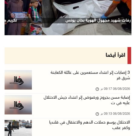
06/آب/2026 07:53 م
رابطة العالم الإسلامي تدين تواصل انتهاكات الا ...
انتشال رفات شهيد مجهول الهوية بخان يونس
06/آب/2026 07:36 م
اليونيسف: استشهاد 300 طفل منذ وقف إطلاق النار ...
06/آب/2026 07:34 م
الاحتلال يدمّر بيت الزوجية قبل ساعات من الزفا ...
اقرأ أيضا
06/آب/2026 07:27 م
إصابتان بالرصاص والاعتداء خلال اقتحام الاحتلا ...
‏3 إصابات إثر اعتداء مستعمرين على عائلة الكعابنة
شرق قر
06/آب/2026 06:56 م
06/08/2026 09:17 م
الاحتلال يسلم جثمان الشهيد علاء صبيح من قرية ...
إصابة مسن بجروح ورضوض إثر اعتداء جيش الاحتلال
06/آب/2026 06:38 م
عليه في ت
دودين والتميمي يسلمان قرار تخصيص أرض لصالح مد ...
06/08/2026 09:13 م
06/آب/2026 06:28 م
الاحتلال يوسع حملات الدهم والاعتقال في قلنديا
وكفر عقب
بيت لحم: حجاوي يتفقد بلدة نحالين ويطلع على اح ...