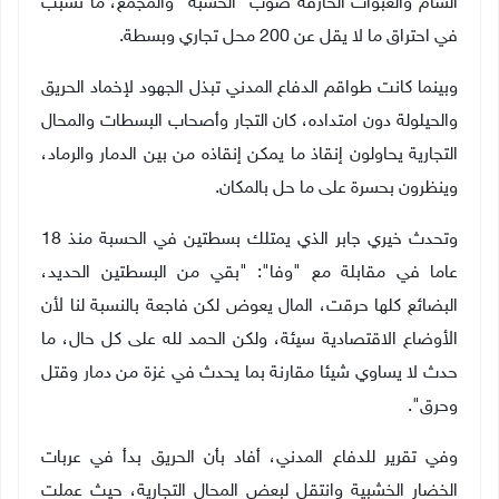
السام والعبوات الحارقة صوب "الحسبة" والمجمع، ما تسبب
في احتراق ما لا يقل عن 200 محل تجاري وبسطة.
وبينما كانت طواقم الدفاع المدني تبذل الجهود لإخماد الحريق
والحيلولة دون امتداده، كان التجار وأصحاب البسطات والمحال
التجارية يحاولون إنقاذ ما يمكن إنقاذه من بين الدمار والرماد،
وينظرون بحسرة على ما حل بالمكان.
وتحدث خيري جابر الذي يمتلك بسطتين في الحسبة منذ 18
عاما في مقابلة مع "وفا": "بقي من البسطتين الحديد،
البضائع كلها حرقت، المال يعوض لكن فاجعة بالنسبة لنا لأن
الأوضاع الاقتصادية سيئة، ولكن الحمد لله على كل حال، ما
حدث لا يساوي شيئا مقارنة بما يحدث في غزة من دمار وقتل
وحرق".
وفي تقرير للدفاع المدني، أفاد بأن الحريق بدأ في عربات
الخضار الخشبية وانتقل لبعض المحال التجارية، حيث عملت