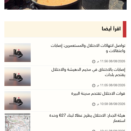
إصابات بالاختناق خلال مواجهات مع الاحتلال في ...
08/آب/2026 08:23 م
الاحتلال ينصب حواجز طيارة في محيط مخيم طولكرم ...
اقرأ أيضا
08/آب/2026 07:56 م
مستعمرون يهاجمون قرية أبو فلاح
تواصل انتهاكات الاحتلال والمستعمرين: إصابات
واعتقالات و
08/آب/2026 07:07 م
08/08/2026 11:56 م
مستعمرون يقتحمون بلدة بيت عور التحتا وقرية جل ...
إصابات بالاختناق في مخيم الدهيشة والاحتلال
08/آب/2026 06:39 م
يقتحم بلدات
فلسطين تدين الهجوم على ناقلة إماراتية في مضيق ...
08/08/2026 11:05 م
08/آب/2026 06:25 م
قوات الاحتلال تقتحم مدينة البيرة
شعراء غزة يوثقون النزوح والفقد بقصائد من الخي ...
08/08/2026 10:58 م
08/آب/2026 06:23 م
هيئة الجدار: الاحتلال يطرح عطاءً لبناء 627 وحدة
الجامعة العربية الأمريكية تختتم فعاليات تخريج ...
استعمار
08/آب/2026 06:20 م