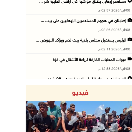
مستعمر إرهابي يُطلق مواشيه في أراضي الطيبة شر ...
08/آب/2026 02:37 م
إصابتان في هجوم للمستعمرين الإرهابيين على بيت ...
08/آب/2026 02:26 م
الرئيس يستقبل مجلس بلدية بيت لحم ويؤكد النهوض ...
08/آب/2026 02:11 م
عبوات المعلبات الفارغة لزراعة الأشتال في غزة
08/آب/2026 12:53 م
الفيضانات في ولاية آسام الهندية تودي بـ98 شخص ...
08/آب/2026 12:42 م
فيديو
الاحتلال يتوغل في بلدة ميس الجبل جنوب لبنان و ...
08/آب/2026 12:39 م
سلطة المياه تطلق مشروعا وطنيا يقود التحول نحو ...
08/آب/2026 12:30 م
Previous
Next