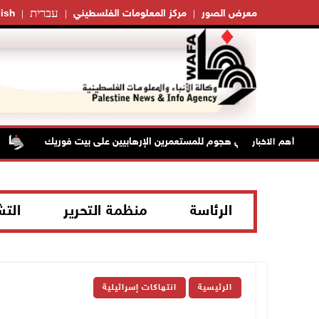
עברית
معرض الصور
مركز المعلومات الفلسطيني
ish
إصابتان في هجوم للمستعمرين الإرهابيين على بيت فوريك
م
أهم الاخبار
الرئاسة
منظمة التحرير
الت
الرئيسية
انتهاكات إسرائيلية