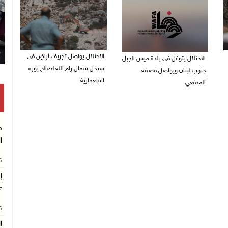
الاحتلال يواصل تجريف أراضٍ في
الاحتلال يتوغل في بلدة ميس الجبل
سنجل شمال رام الله لصالح بؤرة
جنوب لبنان ويواصل قصفه
استعمارية
المدفعي
08/08/2026 11:35 ص
08/08/2026 12:39 م
م
ا
26
إ
ع
26
ا