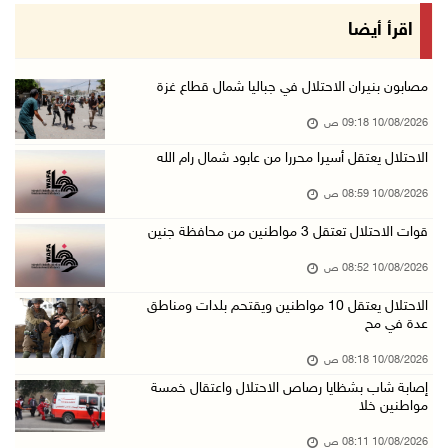
حالة الطقس: استمرار تأثير الكتلة الهوائية شدي ...
اقرأ أيضا
10/آب/2026 07:51 ص
الاحتلال يواصل عدوانه على غزة والضفة.. إصابات ...
مصابون بنيران الاحتلال في جباليا شمال قطاع غزة
09/آب/2026 11:59 م
10/08/2026 09:18 ص
"نقابة الصحفيين": 108 اعتداءات بحق الصحفيين ا ...
الاحتلال يعتقل أسيرا محررا من عابود شمال رام الله
09/آب/2026 11:27 م
10/08/2026 08:59 ص
إصابات بنيران الاحتلال في حي التفاح شمال شرق ...
قوات الاحتلال تعتقل 3 مواطنين من محافظة جنين
09/آب/2026 11:02 م
10/08/2026 08:52 ص
الاحتلال يقتحم بلدات عتيل وزيتا وباقة الشرقية ...
09/آب/2026 10:35 م
الاحتلال يعتقل 10 مواطنين ويقتحم بلدات ومناطق
عدة في مح
مستعمرون إرهابيون وقوات الاحتلال يقتحمون قرية ...
10/08/2026 08:18 ص
09/آب/2026 10:31 م
إصابة شاب بشظايا رصاص الاحتلال واعتقال خمسة
قصف مدفعي للاحتلال وإطلاق نار كثيف شمال ووسط ...
مواطنين خلا
09/آب/2026 10:25 م
10/08/2026 08:11 ص