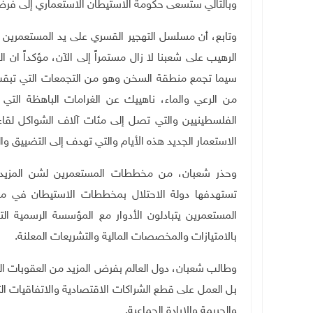
وبالتالي ستسعى حكومة الاستيطان الاستعماري إلى فرض ال
الرهيب على شعبنا لا زال مستمراً إلى الآن، مؤكداً ان 
سيما تجمع منطقة السخن وهو من التجمعات التي تبقت
من الرعي والماء، ناهييك عن الغرامات الباهظة الت
الفلسطينيين والتي تصل إلى مئات آلاف الشواكل لقاء
الاستعمار الجديد هذه الأيام والتي تهدف إلى التضييق وال
وحذر شعبان، من مخططات المستعمرين لشن المزيد 
تستهدفها دولة الاحتلال بمخططات الاستيطان في مساف
المستعمرين يتبادلون الأدوار مع المؤسسة الرسمية ال
بالامتيازات والمخصصات المالية والتشريعات المعلنة.
وطالب شعبان، دول العالم بفرض المزيد من العقوبات التي
بل العمل على قطع الشراكات الاقتصادية والاتفاقيات التجا
والجريمة والإبادة الجماعية.