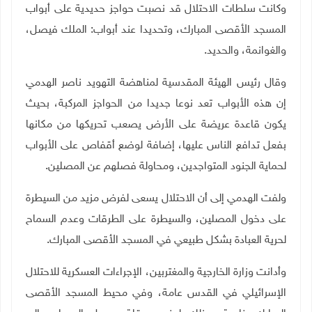
وكانت سلطات الاحتلال قد نصبت حواجز حديدية على أبواب
المسجد الأقصى المبارك، وتحديدا عند أبواب: الملك فيصل،
والغوانمة، والحديد
.
وقال رئيس الهيئة المقدسية لمناهضة التهويد ناصر الهدمي
إن هذه الأبواب تعد نوعا جديدا من الحواجز المركبة، بحيث
يكون قاعدة عريضة على الأرض يصعب تحريكها من مكانها
بفعل تدافع الناس عليها، إضافة لوضع أقفاص على الأبواب
لحماية الجنود المتواجدين، ومحاولة فصلهم عن المصلين
.
ولفت الهدمي إلى أن الاحتلال يسعى لفرض مزيد من السيطرة
على دخول المصلين، والسيطرة على الطرقات وعدم السماح
لحرية العبادة بشكل طبيعي في المسجد الأقصى المبارك
.
وأدانت وزارة الخارجية والمغتربين، الإجراءات العسكرية للاحتلال
الإسرائيلي في القدس عامة، وفي محيط المسجد الأقصى