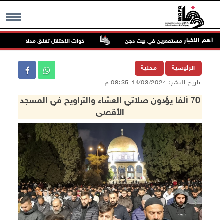
أهم الاخبار
في اعتداء للمستعمرين في بيت دجن
قوات الاحتلال تغلق مداخل يعبد جنوب غ
MENU
الرئيسية
محلية
تاريخ النشر: 14/03/2024 08:35 م
70 ألفا يؤدون صلاتي العشاء والتراويح في المسجد
الأقصى