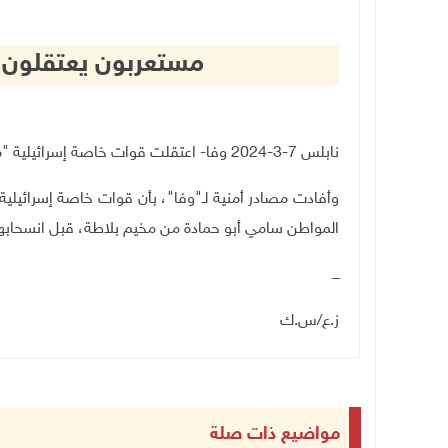
مستعربون يعتقلون 
نابلس 7-3-2024 وفا- اعتقلت قوات خاصة إسرائيلية "مستعربون"، اليوم الخميس، شابا من مدينة نابلس.
وأفادت مصادر أمنية لـ"وفا"، بأن قوات خاصة إسرائيلي
المواطن سامي أبو حمادة من مخيم بلاطة، قبل انسحابها
ـــ
ز.ع/س.ك
مواضيع ذات صلة