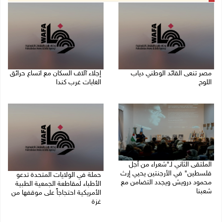
مصر تنعى القائد الوطني دياب
إجلاء آلاف السكان مع اتساع حرائق
اللوح
الغابات غرب كندا
09/08/2026 12:27 م
09/08/2026 09:41 ص
الملتقى الثاني لـ"شعراء من أجل
فلسطين" في الأرجنتين يحيي إرث
حملة في الولايات المتحدة تدعو
محمود درويش ويجدد التضامن مع
الأطباء لمقاطعة الجمعية الطبية
شعبنا
الأمريكية احتجاجاً على موقفها من
غزة
09/08/2026 09:13 ص
09/08/2026 08:27 ص