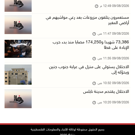
09/آب/2026 10:42 ص
09/08/2026 12:49 م
الاحتلال يستولي على منزل في عرابة جنوب جنين و ...
مستعمرون يتلفون مزروعات بعد رعي مواشيهم في
أراضي المغير
09/آب/2026 10:32 ص
الاحتلال يقتحم مدينة نابلس
09/08/2026 11:47 ص
09/آب/2026 10:20 ص
73,386 شهيدا و174,250 مصابا منذ بدء حرب
الإبادة على قطا
"التعليم العالي" تختتم تدريبا حول إعداد المبا ...
09/08/2026 11:35 ص
09/آب/2026 10:19 ص
الاحتلال يستولي على منزل في عرابة جنوب جنين
وفاة شابة متأثرة بإصابتها جراء حادث سير قرب ج ...
ويحوّله إلى
09/آب/2026 10:02 ص
09/08/2026 10:32 ص
اعتقال مواطنين من بلدة سنجل شمال رام الله
الاحتلال يقتحم مدينة نابلس
09/آب/2026 09:48 ص
09/08/2026 10:20 ص
قوات الاحتلال تنصب حاجزا عسكريا عند مدخل قرية ...
09/آب/2026 09:43 ص
إجلاء آلاف السكان مع اتساع حرائق الغابات غرب ...
جميع الحقوق محفوظة لوكالة الأنباء والمعلومات الفلسطينية