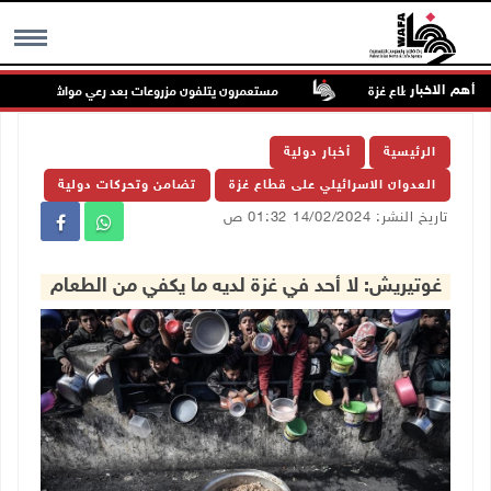
أهم الاخبار
مستعمرون يتلفون مزروعات بعد رعي مواشيهم في أراضي 
MENU
الرئيسية
أخبار دولية
العدوان الاسرائيلي على قطاع غزة
تضامن وتحركات دولية
تاريخ النشر: 14/02/2024 01:32 ص
غوتيريش: لا أحد في غزة لديه ما يكفي من الطعام